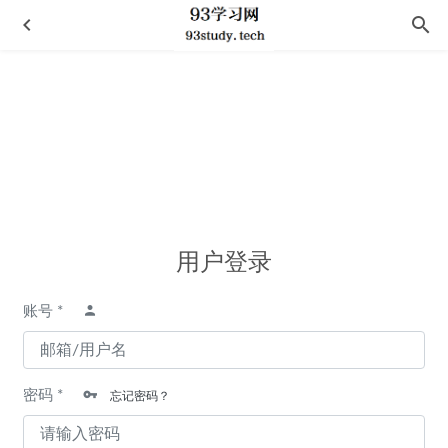
后浪·传统文化大师经典（套装共4册）
2021-02-01
用户登录
悠悠岁月
2022-10-07
《Maze Runner Series Complete Collection (Maze Runner)》,The –
账号 *
James Dashner 原版英文小说《 移动迷宫 》
2020-11-30
庄子说什么
2021-08-18
如何理解建筑
2021-01-27
密码 *
忘记密码？