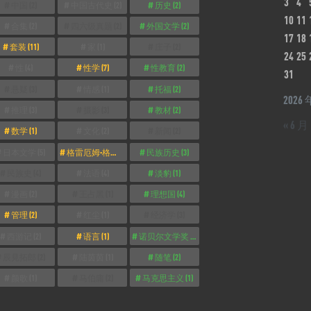
3
4
中国
(2)
中国古代史
(2)
历史
(2)
10
11
合集
(2)
四六级真题
(2)
外国文学
(2)
17
18
套装
(11)
家
(1)
庄子
(2)
24
25
性
(4)
性学
(7)
性教育
(2)
31
悬疑
(3)
情感
(1)
托福
(2)
2026 
推理
(3)
摄影
(3)
教材
(2)
« 6 月
数学
(1)
文化
(2)
新闻
(2)
日本文学
(5)
格雷厄姆·格林
(2)
民族历史
(3)
民族史
(4)
法语
(4)
淡豹
(1)
漫画
(2)
王占黑
(1)
理想国
(4)
管理
(2)
红尘
(1)
经济学
(3)
西游记
(2)
语言
(1)
诺贝尔文学奖
(3)
辰見拓郎
(2)
陆茵茵
(1)
随笔
(2)
颜歌
(1)
马伯庸
(2)
马克思主义
(1)