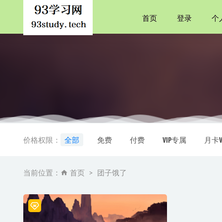
首页
登录
个
光天化日
唐诗三百
价格权限：
全部
免费
付费
VIP专属
月卡V
记忆记忆
名画之谜
当前位置：
首页
团子饿了
西班牙语