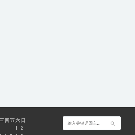
三
四
五
六
日
1
2