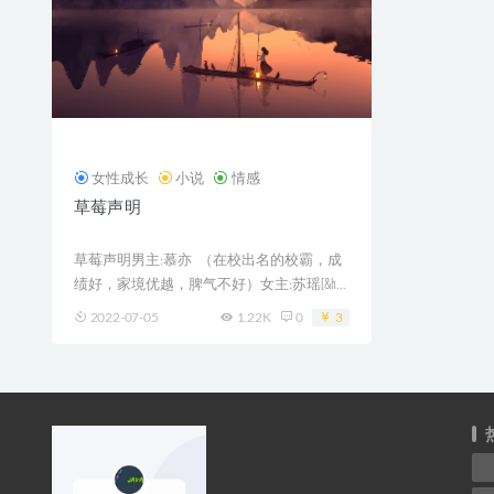
女性成长
小说
情感
草莓声明
草莓声明男主:慕亦 （在校出名的校霸，成
绩好，家境优越，脾气不好）女主:苏瑶[&h...
2022-07-05
1.22K
0
3