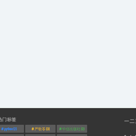
热门标签
一
二
python
(2)
严歌苓
(3)
中信出版社
(2)