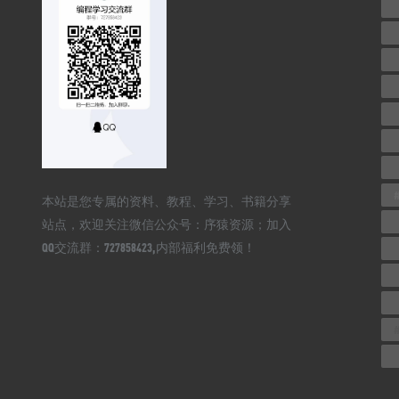
本站是您专属的资料、教程、学习、书籍分享
站点，欢迎关注微信公众号：序猿资源；加入
QQ交流群：727858423,内部福利免费领！