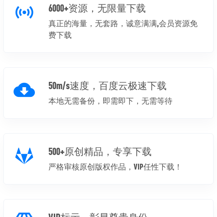
6000+资源，无限量下载
真正的海量，无套路，诚意满满,会员资源免
费下载
50m/s速度，百度云极速下载
本地无需备份，即需即下，无需等待
500+原创精品，专享下载
严格审核原创版权作品，VIP任性下载！