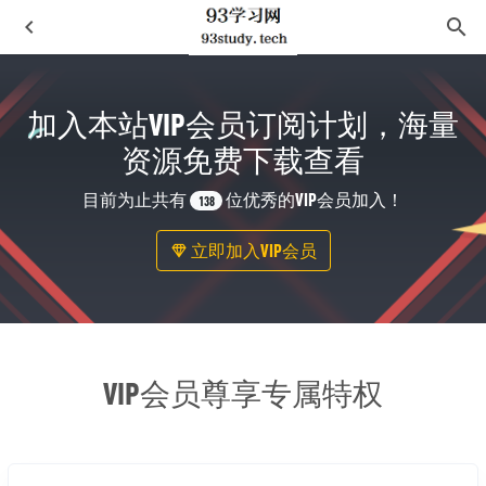
加入本站VIP会员订阅计划，海量
资源免费下载查看
目前为止共有
位优秀的VIP会员加入！
138
立即加入VIP会员
迦利时代-南亚次大陆游记
2023-04-01
2020敬伟PS 入门到精通课
2020-09-29
长安十二时辰
2023-02-14
ACM／ICPC 常用算法代码
2020-11-30
VIP会员尊享专属特权
Python机器学习原理与算法实现
2024-10-18