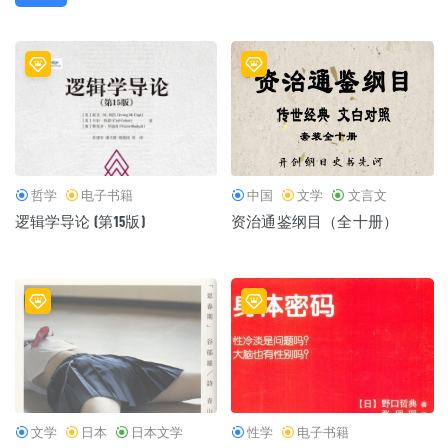
哲学
电子书籍
中国
文学
文言文
逻辑学导论 (第15版)
资治通鉴纲目（全十册）
文学
日本
日本文学
性学
电子书籍