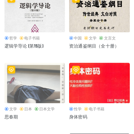
哲学
电子书籍
中国
文学
文言文
逻辑学导论 (第15版)
资治通鉴纲目（全十册）
文学
日本
日本文学
性学
电子书籍
思春期
身体密码