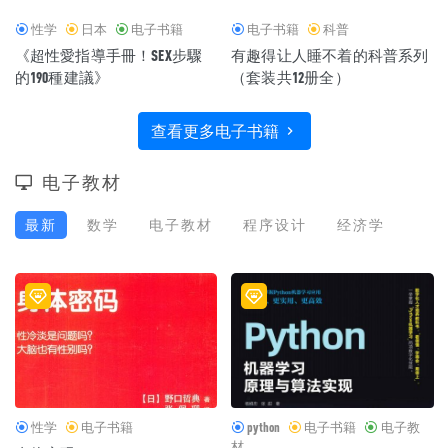
性学
日本
电子书籍
电子书籍
科普
《超性愛指導手冊！SEX步驟
有趣得让人睡不着的科普系列
的190種建議》
（套装共12册全）
查看更多电子书籍
电子教材
最新
数学
电子教材
程序设计
经济学
性学
电子书籍
python
电子书籍
电子教
材