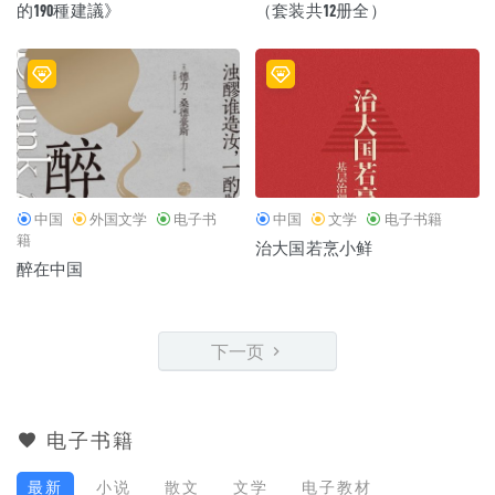
的190種建議》
（套装共12册全）
中国
外国文学
电子书
中国
文学
电子书籍
籍
治大国若烹小鲜
醉在中国
下一页
电子书籍
最新
小说
散文
文学
电子教材