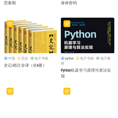
思春期
身体密码
中国
历史
电子书籍
python
电子书籍
电子教
材
史记:精注全译（全6册）
Python机器学习原理与算法实
现