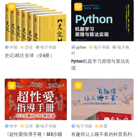
中国
历史
电子书籍
python
电子书籍
电子教
材
史记:精注全译（全6册）
Python机器学习原理与算法实
现
性学
日本
电子书籍
电子书籍
科普
《超性愛指導手冊！SEX步驟
有趣得让人睡不着的科普系列