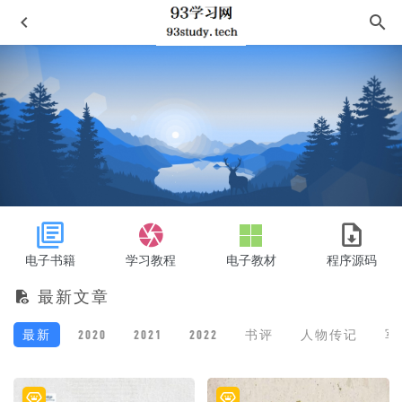
数理统计学 第2版
2021-03-06
国际安全概论
2021-06-11
电子书籍
学习教程
电子教材
程序源码
寒栗
2021-09-05
最新文章
数学方法论与解题研究
2020-11-30
漫歌
2021-08-15
最新
2020
2021
2022
书评
人物传记
军