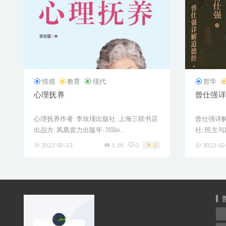
情感
教育
现代
哲学
心理抚养
曾仕强详
心理抚养作者: 李玫瑾出版社: 上海三联书店
曾仕强详解
出品方: 凤凰壹力出版年: 20[&he...
社: 民主与建
2022-02-23
1.5K
0
3
2022-02