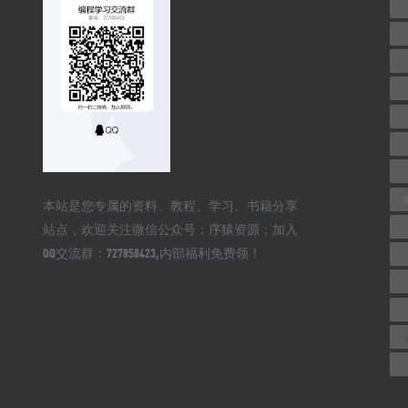
本站是您专属的资料、教程、学习、书籍分享
站点，欢迎关注微信公众号：序猿资源；加入
QQ交流群：727858423,内部福利免费领！