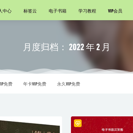
人中心
标签云
电子书籍
学习教程
VIP会员
月度归档：
2022 年 2 月
传》罗斯.特里尔著
2020-11-30
滩
2021-08-14
IP免费
年卡VIP免费
永久VIP免费
处 幽幂国度的追问
2021-05-13
分析第一期115集》
2020-11-07
ring Cloud与微服务构建 第2版
2022-11-12