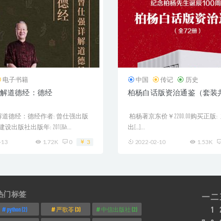
电子书籍
中国
传记
历史
解道德经：德经
柏杨白话版资治通鉴（套装共
道德经：德经作者: 曾仕强出版
柏杨著京东价￥2200.00购买正版
设出版社出版年: 201[&h...
出[…]...
-13
1.72K
0
3
2022-02-10
1.53K
热门标签
一
二
1
python
(2)
严歌苓
(3)
中信出版社
(2)