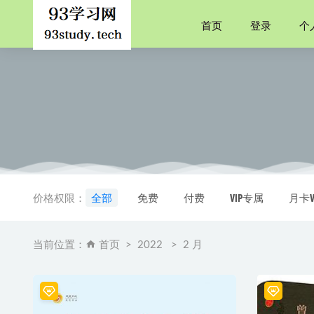
首页
登录
个
《毛泽东
曼哈顿海
价格权限：
全部
免费
付费
VIP专属
月卡V
地下幽深
《安卓逆向
当前位置：
首页
2022
2 月
深入理解Sp