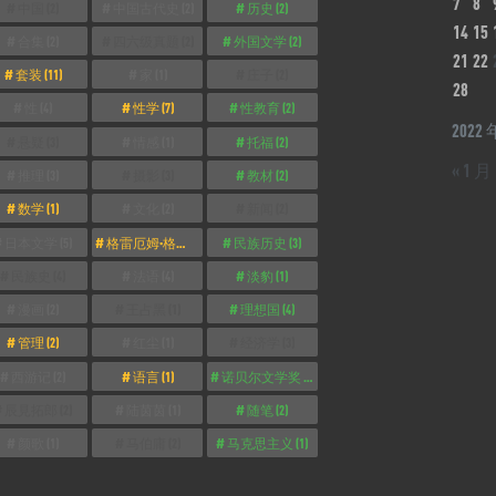
7
8
中国
(2)
中国古代史
(2)
历史
(2)
14
15
合集
(2)
四六级真题
(2)
外国文学
(2)
21
22
套装
(11)
家
(1)
庄子
(2)
28
性
(4)
性学
(7)
性教育
(2)
2022 
悬疑
(3)
情感
(1)
托福
(2)
« 1 月
推理
(3)
摄影
(3)
教材
(2)
数学
(1)
文化
(2)
新闻
(2)
日本文学
(5)
格雷厄姆·格林
(2)
民族历史
(3)
民族史
(4)
法语
(4)
淡豹
(1)
漫画
(2)
王占黑
(1)
理想国
(4)
管理
(2)
红尘
(1)
经济学
(3)
西游记
(2)
语言
(1)
诺贝尔文学奖
(3)
辰見拓郎
(2)
陆茵茵
(1)
随笔
(2)
颜歌
(1)
马伯庸
(2)
马克思主义
(1)