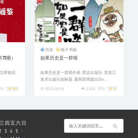
历史
电子书籍
72册）
如果历史是一群喵
: 立即购买
如果历史是一群喵作者: 肥志出版社: 黑龙江
美术出版社副标题: 夏商西周篇出[&he...
0
10
2022-02-06
2.22K
0
3
三
四
五
六
日
2
3
4
5
6