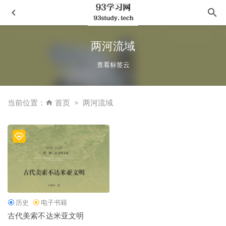
两河流域
查看标签云
当前位置：
首页
两河流域
迦利时代-南亚次大陆游记
2023-04-01
正统与华夷-中国传统政治文化研究
2021-05-07
皮笑肉也笑
2021-01-20
《你不可不做的爱爱101式》
2023-06-01
中国民族史两种
2021-03-06
历史
电子书籍
古代美索不达米亚文明