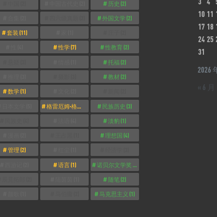
3
4
中国
(2)
中国古代史
(2)
历史
(2)
10
11
合集
(2)
四六级真题
(2)
外国文学
(2)
17
18
套装
(11)
家
(1)
庄子
(2)
24
25
性
(4)
性学
(7)
性教育
(2)
31
悬疑
(3)
情感
(1)
托福
(2)
2026 
推理
(3)
摄影
(3)
教材
(2)
« 6 月
数学
(1)
文化
(2)
新闻
(2)
日本文学
(5)
格雷厄姆·格林
(2)
民族历史
(3)
民族史
(4)
法语
(4)
淡豹
(1)
漫画
(2)
王占黑
(1)
理想国
(4)
管理
(2)
红尘
(1)
经济学
(3)
西游记
(2)
语言
(1)
诺贝尔文学奖
(3)
辰見拓郎
(2)
陆茵茵
(1)
随笔
(2)
颜歌
(1)
马伯庸
(2)
马克思主义
(1)