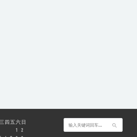
三
四
五
六
日
1
2