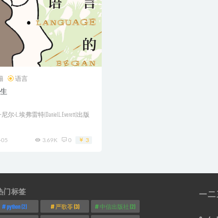
籍
语言
生
尼尔·L.埃弗雷特(DanielL.Everett)出版
-05
3.69K
0
3
热门标签
一
二
python
(2)
严歌苓
(3)
中信出版社
(2)