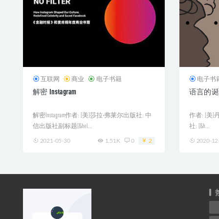
互联网
商业
电子书籍
电子书
解密 Instagram
语言的诞
解密Instagram作者: [美]莎拉·弗莱尔出版社: 中
作者: [美]丹
信出版社副标题[&hel...
社: [&h...
2021-05-30
1.51K
0
2
2020-12