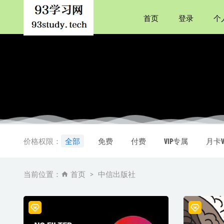
首页
登录
个
中国人超
如果历史
价格权限：
全部
免费
付费
VIP专属
月卡V
好品位养
史蒂芬·
当前位置：
首页
中信出版社
台风天
202