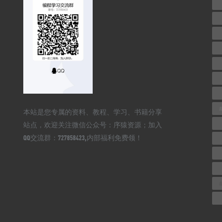
本站是您专属的资料、教程、学习、书籍分享
站点，欢迎关注微信公众号：序猿资源；加入
QQ交流群：727858423,内部福利免费领！