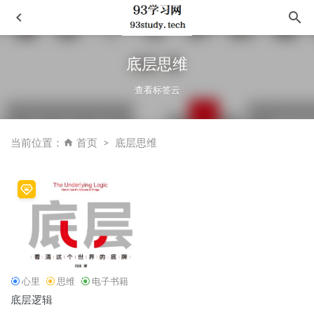
底层思维
查看标签云
当前位置：
首页
底层思维
平乐镇伤心故事集
2020-12-03
曼哈顿海滩
2021-08-14
TheLittleSASBook中文版入门指南(第5版)
2022-11-26
《素女经：华夏房室养生文化第一书》
2023-09-08
哲学的沉思：莫提默·艾德勒三部曲（套装共3册）
2023-04-01
心里
思维
电子书籍
底层逻辑