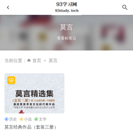
莫言
查看标签云
当前位置：
首页
莫言
迦利时代-南亚次大陆游记
2023-04-01
13 67-陳浩基作品2
2021-10-16
《吴恩达：机器学习经典名课》
2020-11-07
嘉莉妹妹
2023-03-11
宋氏三姊妹與她們的丈夫
2021-09-11
历史
小说
文学
莫言经典作品（套装三册）