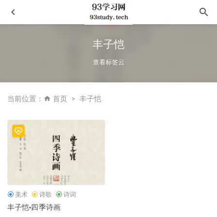
丰子恺
查看标签云
当前位置：
首页
丰子恺
《认识性学（第六版插图版）》
2020-11-07
傅佩荣译解大学中庸
2022-07-11
ACM国际大学生程序设计竞赛-算法与实现
2020-11-30
路边野餐
2021-08-14
小行星掉在下午
2020-12-02
美术
诗歌
诗词
丰子恺·四季诗画