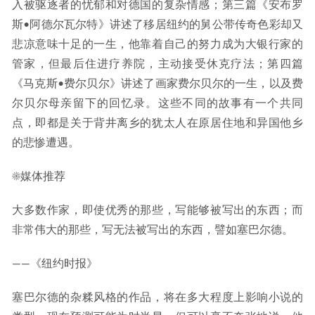
入被驱逐者的忧郁和对德国的复杂情感；第三篇《安布罗
斯•阿德尔瓦尔特》讲述了移居纽约的舅公带传奇色彩却又
悲凉意味十足的一生，他靠着自己的努力成为大银行家的
管家，但最后住进疗养院，主动接受休克疗法；第四篇
《马克斯•费尔贝尔》讲述了画家费尔贝尔的一生，以及费
尔贝尔母亲留下的回忆录。这些不同的故事有一个共同
点，即都是关于背井离乡的犹太人在原居住地和异国他乡
的悲惨遭遇。
☀媒体推荐
大多数作家，即使优秀的那些，写能够被写出的东西；而
非常伟大的那些，写无法被写出的东西，譬如塞巴尔德。
——《纽约时报》
塞巴尔德的杂糅风格的作品，将在多大程度上影响小说的