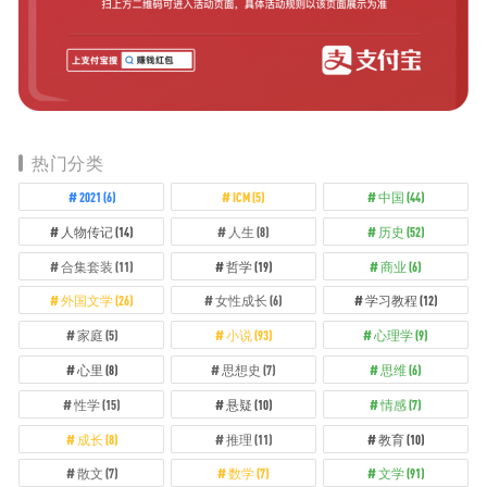
热门分类
2021
(6)
ICM
(5)
中国
(44)
人物传记
(14)
人生
(8)
历史
(52)
合集套装
(11)
哲学
(19)
商业
(6)
外国文学
(26)
女性成长
(6)
学习教程
(12)
家庭
(5)
小说
(93)
心理学
(9)
心里
(8)
思想史
(7)
思维
(6)
性学
(15)
悬疑
(10)
情感
(7)
成长
(8)
推理
(11)
教育
(10)
散文
(7)
数学
(7)
文学
(91)