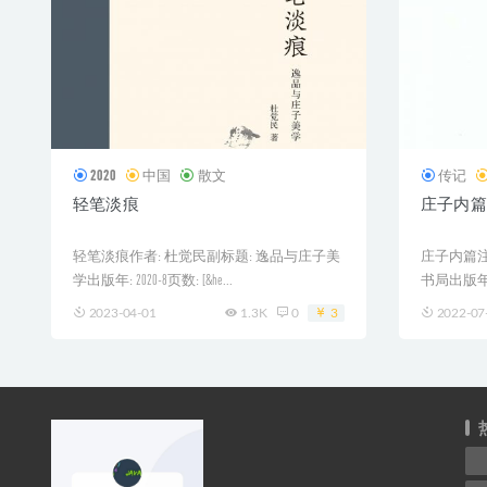
2020
中国
散文
传记
轻笔淡痕
庄子内篇
轻笔淡痕作者: 杜觉民副标题: 逸品与庄子美
庄子内篇注
学出版年: 2020-8页数: [&he...
书局出版年: 20
2023-04-01
1.3K
0
3
2022-07