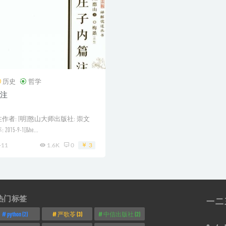
历史
哲学
注
作者: [明]憨山大师出版社: 崇文
15-9-1[&he...
-11
1.6K
0
3
热门标签
一
二
python
(2)
严歌苓
(3)
中信出版社
(2)