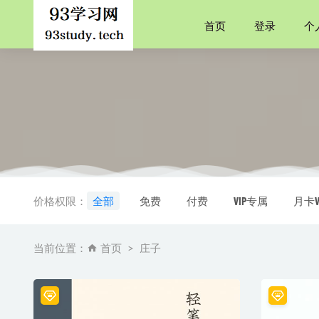
首页
登录
个
人体解剖生
世纪的诞
价格权限：
全部
免费
付费
VIP专属
月卡V
《The Kill
饥饿的女
当前位置：
首页
庄子
万门Pyt