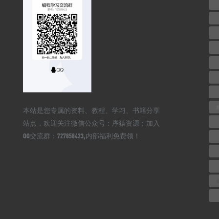
本站是您专属的资料、教程、学习、书籍分享
站点，欢迎关注微信公众号：序猿资源；加入
QQ交流群：727858423,内部福利免费领！