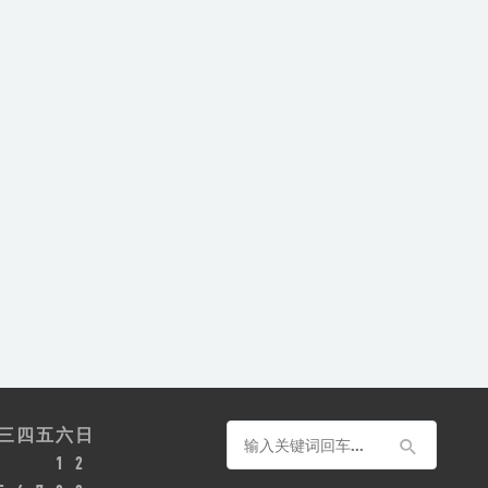
三
四
五
六
日
1
2