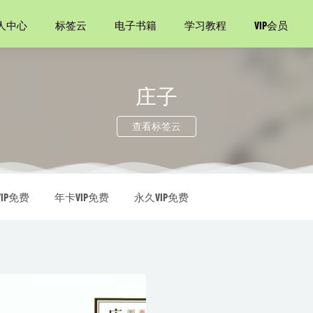
人中心
标签云
电子书籍
学习教程
VIP会员
庄子
查看标签云
理学 本科药学 第7版
2021-09-03
生
2021-03-02
IP免费
年卡VIP免费
永久VIP免费
 Order – James Dashner》And 《Maze Runner 3 – The Death Cure》英文原
儿
2021-08-15
hon基础趣讲精练
2020-12-19