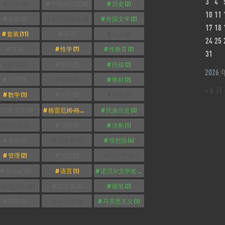
3
4
中国
(2)
中国古代史
(2)
历史
(2)
10
11
合集
(2)
四六级真题
(2)
外国文学
(2)
17
18
套装
(11)
家
(1)
庄子
(2)
24
25
性
(4)
性学
(7)
性教育
(2)
31
悬疑
(3)
情感
(1)
托福
(2)
2026 
推理
(3)
摄影
(3)
教材
(2)
« 6 月
数学
(1)
文化
(2)
新闻
(2)
日本文学
(5)
格雷厄姆·格林
(2)
民族历史
(3)
民族史
(4)
法语
(4)
淡豹
(1)
漫画
(2)
王占黑
(1)
理想国
(4)
管理
(2)
红尘
(1)
经济学
(3)
西游记
(2)
语言
(1)
诺贝尔文学奖
(3)
辰見拓郎
(2)
陆茵茵
(1)
随笔
(2)
颜歌
(1)
马伯庸
(2)
马克思主义
(1)