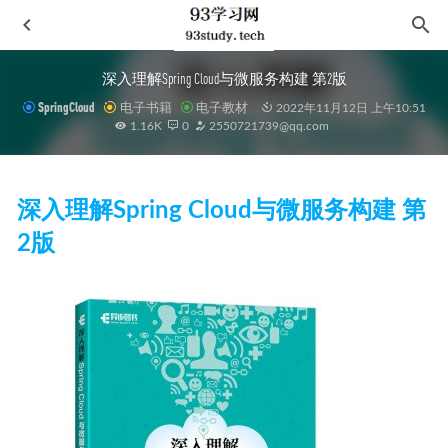
深入理解Spring Cloud与微服务构建 第2版
SpringCloud
电子书籍
电子教材
2022年11月12日 上午10:51
1.16K
0
2550721739@qq.com
深入理解Spring Cloud与微服务构建 第
2版
文景·在场Presence（套装共7册）
2023-05-13
陶艺美学录
2021-03-04
牛津通识读本(Oxford Very Short Introductions) 652本 全英文原版
2022-07-15
外出偷马
2024-05-29
故事写作大师班
2020-12-02