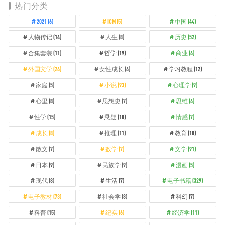
热门分类
2021
(6)
ICM
(5)
中国
(44)
人物传记
(14)
人生
(8)
历史
(52)
合集套装
(11)
哲学
(19)
商业
(6)
外国文学
(26)
女性成长
(6)
学习教程
(12)
家庭
(5)
小说
(93)
心理学
(9)
心里
(8)
思想史
(7)
思维
(6)
性学
(15)
悬疑
(10)
情感
(7)
成长
(8)
推理
(11)
教育
(10)
散文
(7)
数学
(7)
文学
(91)
日本
(9)
民族学
(9)
漫画
(5)
现代
(8)
生活
(7)
电子书籍
(329)
电子教材
(73)
社会学
(8)
科幻
(7)
科普
(15)
纪实
(6)
经济学
(11)