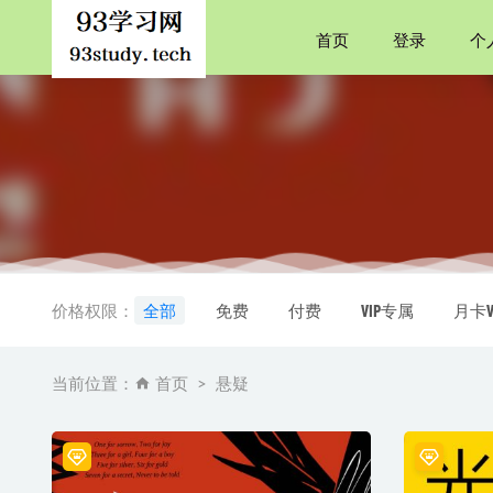
首页
登录
个
失乐园【
黑木瞳、役所
价格权限：
全部
免费
付费
VIP专属
月卡V
托尔斯泰
夜晚的潜
当前位置：
首页
悬疑
死亡赋格
严歌苓影