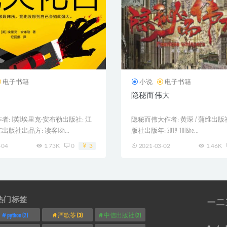
电子书籍
小说
电子书籍
隐秘而伟大
: [英]埃里克·安布勒出版社: 江
隐秘而伟大作者: 黄琛 / 蒲维出版
版社出品方: 读客[&h...
版社出版年: 2019-10[&he...
-04
1.73K
0
3
2021-03-02
1.46K
热门标签
一
二
python
(2)
严歌苓
(3)
中信出版社
(2)