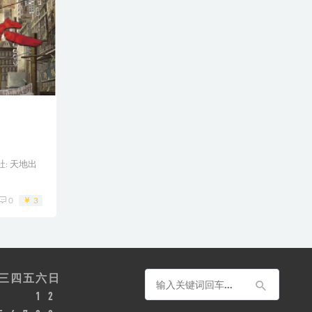
社: 天地出
0
3
三
四
五
六
日
1
2