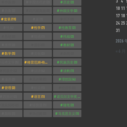
3
4
中国
(2)
中国古代史
(2)
历史
(2)
10
11
合集
(2)
四六级真题
(2)
外国文学
(2)
17
18
套装
(11)
家
(1)
庄子
(2)
24
25
性
(4)
性学
(7)
性教育
(2)
31
悬疑
(3)
情感
(1)
托福
(2)
2026 
推理
(3)
摄影
(3)
教材
(2)
« 6 月
数学
(1)
文化
(2)
新闻
(2)
日本文学
(5)
格雷厄姆·格林
(2)
民族历史
(3)
民族史
(4)
法语
(4)
淡豹
(1)
漫画
(2)
王占黑
(1)
理想国
(4)
管理
(2)
红尘
(1)
经济学
(3)
西游记
(2)
语言
(1)
诺贝尔文学奖
(3)
辰見拓郎
(2)
陆茵茵
(1)
随笔
(2)
颜歌
(1)
马伯庸
(2)
马克思主义
(1)