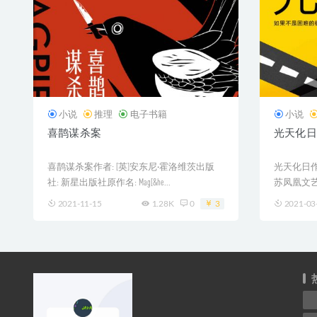
小说
推理
电子书籍
小说
喜鹊谋杀案
光天化日
喜鹊谋杀案作者: [英]安东尼·霍洛维茨出版
光天化日作者
社: 新星出版社原作名: Mag[&he...
苏凤凰文艺出
2021-11-15
1.28K
0
3
2021-03