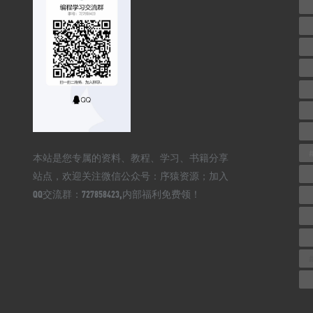
本站是您专属的资料、教程、学习、书籍分享
站点，欢迎关注微信公众号：序猿资源；加入
QQ交流群：727858423,内部福利免费领！