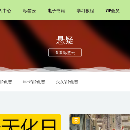
人中心
标签云
电子书籍
学习教程
VIP会员
悬疑
查看标签云
豆瓣20万+高分评论！长期雄踞日本畅销书排行榜榜首！渡边淳
广司主演的电影引发“失乐园”热！】
2021-02-18
IP免费
年卡VIP免费
永久VIP免费
最后的日记
2021-06-03
水艇
2021-01-16
2021-08-29
剧三部曲（芳华+四十九日·祭+妈阁是座城）
2022-12-04