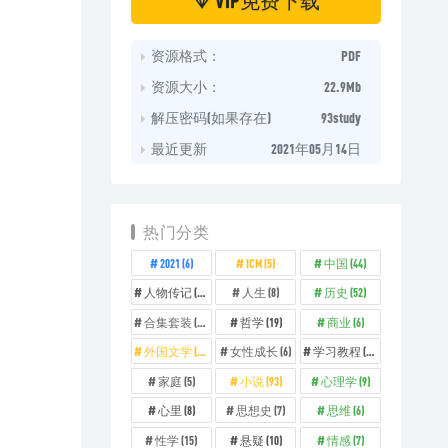
资源格式：
PDF
资源大小：
22.9Mb
解压密码(如果存在)
93study
最近更新
2021年05月14日
热门分类
2021
(6)
ICM
(5)
中国
(44)
人物传记
(14)
人生
(8)
历史
(52)
合集套装
(11)
哲学
(19)
商业
(6)
外国文学
(26)
女性成长
(6)
学习教程
(12)
家庭
(5)
小说
(93)
心理学
(9)
心里
(8)
思想史
(7)
思维
(6)
性学
(15)
悬疑
(10)
情感
(7)