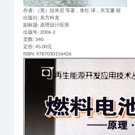
作者
: （英）拉米尼 等著，朱红 译，衣宝廉 校
出版社:
东方科龙
副标题:
原理设计应用
出版年:
2006-2
页数:
340
定价:
45.00元
ISBN:
9787030156426