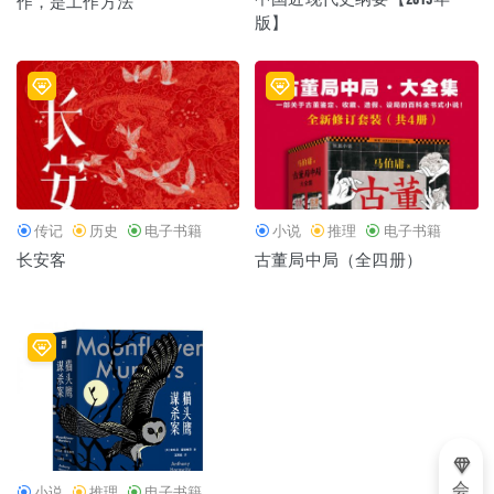
作，是工作方法
版】
传记
历史
电子书籍
小说
推理
电子书籍
长安客
古董局中局（全四册）
会
小说
推理
电子书籍