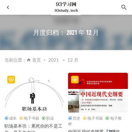
月度归档：
2021 年 12 月
当前位置：
首页
2021
12 月
骏马山庄
2023-03-11
心是孤独的猎手
2022-12-06
民族史学概论
2021-03-03
2020年Python自动化办公
2020-11-30
莫言经典作品（套装三册）
2021-08-18
成长
电子书籍
职业
历史
电子书籍
电子教
材
职场基本功：累死你的不是工
中国近现代史纲要【2015年