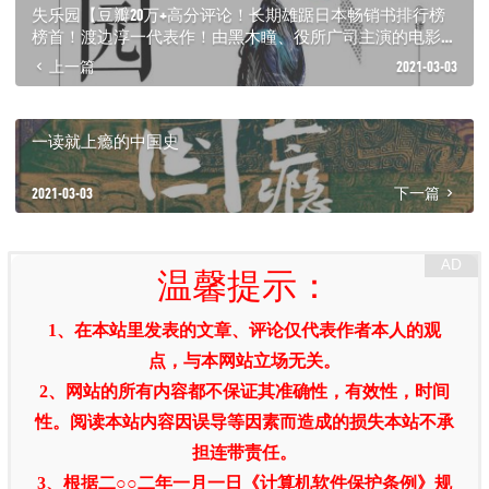
失乐园【豆瓣20万+高分评论！长期雄踞日本畅销书排行榜
榜首！渡边淳一代表作！由黑木瞳、役所广司主演的电影引
发“失乐园”热！】
上一篇
2021-03-03
一读就上瘾的中国史
2021-03-03
下一篇
温馨提示：
1、在本站里发表的文章、评论仅代表作者本人的观
点，与本网站立场无关。
2、网站的所有内容都不保证其准确性，有效性，时间
性。阅读本站内容因误导等因素而造成的损失本站不承
担连带责任。
3、根据二○○二年一月一日《计算机软件保护条例》规