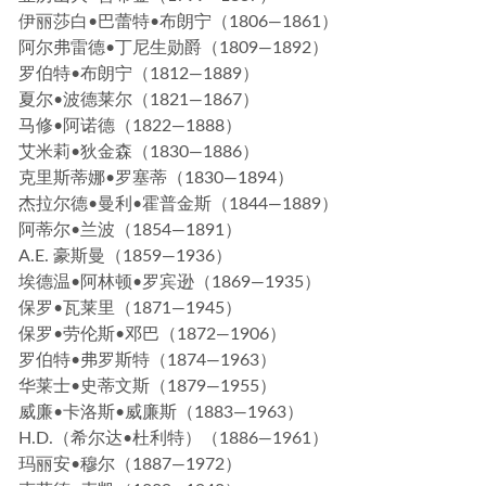
伊丽莎白•巴蕾特•布朗宁（1806—1861）
阿尔弗雷德•丁尼生勋爵（1809—1892）
罗伯特•布朗宁（1812—1889）
夏尔•波德莱尔（1821—1867）
马修•阿诺德（1822—1888）
艾米莉•狄金森（1830—1886）
克里斯蒂娜•罗塞蒂（1830—1894）
杰拉尔德•曼利•霍普金斯（1844—1889）
阿蒂尔•兰波（1854—1891）
A.E. 豪斯曼（1859—1936）
埃德温•阿林顿•罗宾逊（1869—1935）
保罗•瓦莱里（1871—1945）
保罗•劳伦斯•邓巴（1872—1906）
罗伯特•弗罗斯特（1874—1963）
华莱士•史蒂文斯（1879—1955）
威廉•卡洛斯•威廉斯（1883—1963）
H.D.（希尔达•杜利特）（1886—1961）
玛丽安•穆尔（1887—1972）