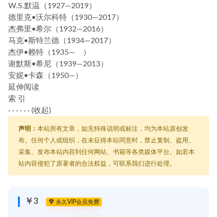
W.S.默温（1927—2019）
德里克•沃尔科特（1930—2017）
杰弗里•希尔（1932—2016）
马克•斯特兰德（1934—2017）
杰伊•赖特（1935— ）
谢默斯•希尼（1939—2013）
安妮•卡森（1950—）
延伸阅读
索 引
· · · · · · (
收起
)
声明：
本站所有文章，如无特殊说明或标注，均为本站原创发
布。任何个人或组织，在未征得本站同意时，禁止复制、盗用、
采集、发布本站内容到任何网站、书籍等各类媒体平台。如若本
站内容侵犯了原著者的合法权益，可联系我们进行处理。
￥3
永久VIP会员免费