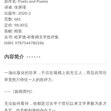
原作名:
Poets and Poems
译者
: 张屏瑾
出版年:
2020-2
页数:
681
定价:
98.00元
装帧:
精装
丛书:
哈罗德·布鲁姆文学批评集
ISBN:
9787544780186
内容简介 · · · · · ·
一场出版业的壮举，不仅在规模上前无古人，而且此等壮
举竟然只倚仗一人的批评力。
——《新闻周刊》
无论如何看待，他都是过去半个世纪以来文学界极为多才
多艺，也是极刺激的存在之一。