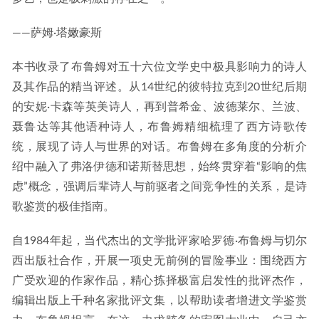
——萨姆·塔嫩豪斯
本书收录了布鲁姆对五十六位文学史中极具影响力的诗人
及其作品的精当评述。从14世纪的彼特拉克到20世纪后期
的安妮·卡森等英美诗人，再到普希金、波德莱尔、兰波、
聂鲁达等其他语种诗人，布鲁姆精细梳理了西方诗歌传
统，展现了诗人与世界的对话。布鲁姆在多角度的分析介
绍中融入了弗洛伊德和诺斯替思想，始终贯穿着“影响的焦
虑”概念，强调后辈诗人与前驱者之间竞争性的关系，是诗
歌鉴赏的极佳指南。
自1984年起，当代杰出的文学批评家哈罗德·布鲁姆与切尔
西出版社合作，开展一项史无前例的冒险事业：围绕西方
广受欢迎的作家作品，精心拣择极富启发性的批评杰作，
编辑出版上千种名家批评文集，以帮助读者增进文学鉴赏