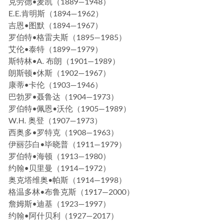
克劳德•麦凯（1889—1948）
E.E.肯明斯（1894—1962）
吉恩•图默（1894—1967）
罗伯特•格雷夫斯（1895—1985）
艾伦•泰特（1899—1979）
斯特林•A. 布朗（1901—1989）
朗斯顿•休斯（1902—1967）
康蒂•卡伦（1903—1946）
巴勃罗•聂鲁达（1904—1973）
罗伯特•佩恩•沃伦（1905—1989）
W.H. 奥登（1907—1973）
西奥多•罗特克（1908—1963）
伊丽莎白•毕晓普（1911—1979）
罗伯特•海顿（1913—1980）
约翰•贝里曼（1914—1972）
奥克塔维奥•帕斯（1914—1998）
格温多林•布鲁克斯（1917—2000）
詹姆斯•迪基（1923—1997）
约翰•阿什贝利（1927—2017）