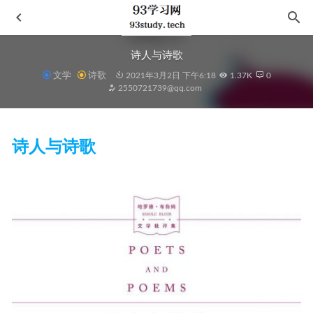
诗人与诗歌
文学
诗歌
2021年3月2日 下午6:18
1.37K
0
2550721739@qq.com
诗人与诗歌
读者 半月刊 2020年24期 Kindle电子书
2021-01-28
切尔诺贝利:一部悲剧史
2020-12-01
龙族 （江南著魔幻小说）七册(一,二,三,四,五,前传)版
2020-
11-18
牛津通识读本(Oxford Very Short Introductions) 652本 全英文原版
2022-07-15
1分钟物理(一二合辑)
2020-12-05