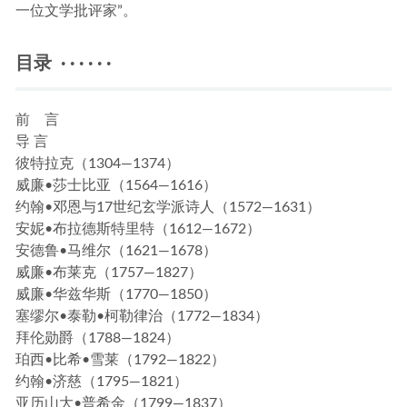
一位文学批评家”。
目录 · · · · · ·
前 言
导 言
彼特拉克（1304—1374）
威廉•莎士比亚（1564—1616）
约翰•邓恩与17世纪玄学派诗人（1572—1631）
安妮•布拉德斯特里特（1612—1672）
安德鲁•马维尔（1621—1678）
威廉•布莱克（1757—1827）
威廉•华兹华斯（1770—1850）
塞缪尔•泰勒•柯勒律治（1772—1834）
拜伦勋爵（1788—1824）
珀西•比希•雪莱（1792—1822）
约翰•济慈（1795—1821）
亚历山大•普希金（1799—1837）