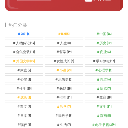
热门分类
2021
(6)
ICM
(5)
中国
(44)
人物传记
(14)
人生
(8)
历史
(52)
合集套装
(11)
哲学
(19)
商业
(6)
外国文学
(26)
女性成长
(6)
学习教程
(12)
家庭
(5)
小说
(93)
心理学
(9)
心里
(8)
思想史
(7)
思维
(6)
性学
(15)
悬疑
(10)
情感
(7)
成长
(8)
推理
(11)
教育
(10)
散文
(7)
数学
(7)
文学
(91)
日本
(9)
民族学
(9)
漫画
(5)
现代
(8)
生活
(7)
电子书籍
(329)