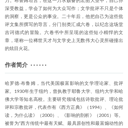
力。布鲁姆坦言，在这一力求赅备的宏图大业中，自己亦
深受教益，学会了如何为大众写作；文学批评不只是个体
的洞察，更是公众的事业。二十年后，他把自己为这些批
评文集所撰写的导言，分门别类汇成六卷，以纪念这场堂
吉诃德式的冒险。六卷书中所呈现的这些短小精悍的文
章，堪称一位稀世天才与文学史上无数伟大心灵所碰撞出
的炫目火花。
作者简介 · · · · · ·
哈罗德·布鲁姆，当代美国极富影响的文学理论家、批评
家。1930年生于纽约，曾执教于耶鲁大学、纽约大学和哈
佛大学等知名高校。主要研究领域包括诗歌批评、理论批
评和宗教批评，代表作有《西方正典》（1994）、《如何
读，为什么读》（2000）、《影响的剖析》（2001）等。
被誉为“西方传统中最有天赋、最具原创性和最富煽动性的