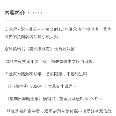
内容简介 · · · · · ·
安东尼•霍洛维茨——“黄金时代”的继承者与捍卫者，蜚声
世界的英国著名侦探小说大师。
全球畅销书《喜鹊谋杀案》大热姊妹篇
2021午夜文库年度巨献，领先繁体中文版与日版。
※独家附赠激萌贴纸，首刷限定，不容错过哦~
·《纽约时报》2020年十大悬疑小说之一
·《星期日泰晤士报》畅销书，英国亚马逊Editor’s Pick
· 登峰造极的案中案，双重谜题带给侦探小说爱好者双倍战