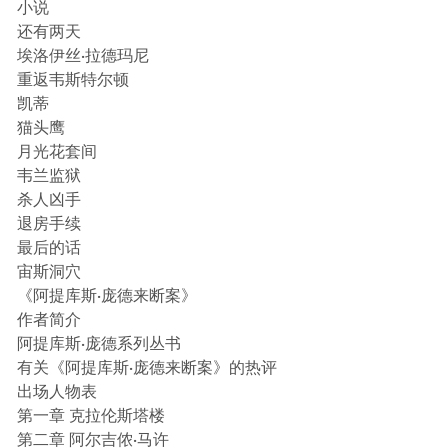
小说
还有两天
埃洛伊丝·拉德玛尼
重返韦斯特尔顿
凯蒂
猫头鹰
月光花套间
韦兰监狱
杀人凶手
退房手续
最后的话
宙斯洞穴
《阿提库斯·庞德来断案》
作者简介
阿提库斯·庞德系列丛书
有关《阿提库斯·庞德来断案》的热评
出场人物表
第一章 克拉伦斯塔楼
第二章 阿尔吉侬·马许