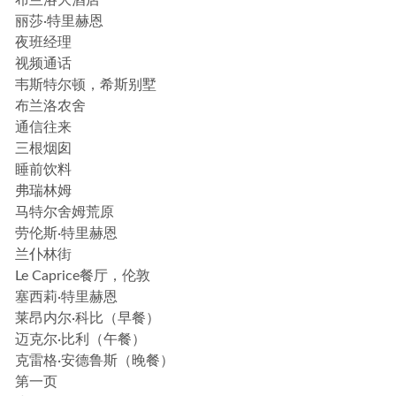
布兰洛大酒店
丽莎·特里赫恩
夜班经理
视频通话
韦斯特尔顿，希斯别墅
布兰洛农舍
通信往来
三根烟囱
睡前饮料
弗瑞林姆
马特尔舍姆荒原
劳伦斯·特里赫恩
兰仆林街
Le Caprice餐厅，伦敦
塞西莉·特里赫恩
莱昂内尔·科比（早餐）
迈克尔·比利（午餐）
克雷格·安德鲁斯（晚餐）
第一页