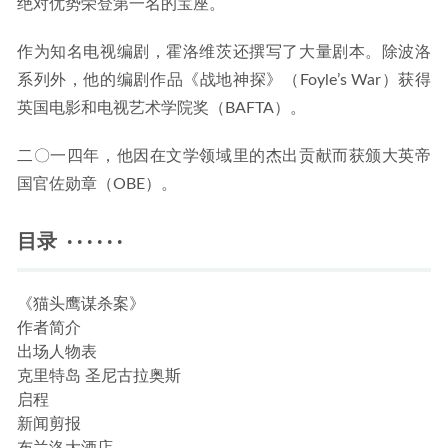
绝对优势荣登第一名的宝座。
作为知名电视编剧，霍洛维茨还撰写了大量剧本。除波洛
系列外，他的编剧作品《战地神探》（Foyle’s War）获得
英国电影和电视艺术学院奖（BAFTA）。
二〇一四年，他因在文学领域里的杰出贡献而获颁大英帝
国官佐勋章（OBE）。
目录 · · · · · ·
《猫头鹰谋杀案》
作者简介
出场人物表
克里特岛 圣尼古拉奥斯
启程
新闻剪报