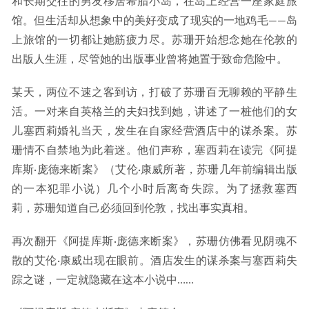
和长期交往的男友移居希腊小岛，在岛上经营一座家庭旅
馆。但生活却从想象中的美好变成了现实的一地鸡毛——岛
上旅馆的一切都让她筋疲力尽。苏珊开始想念她在伦敦的
出版人生涯，尽管她的出版事业曾将她置于致命危险中。
某天，两位不速之客到访，打破了苏珊百无聊赖的平静生
活。一对来自英格兰的夫妇找到她，讲述了一桩他们的女
儿塞西莉婚礼当天，发生在自家经营酒店中的谋杀案。苏
珊情不自禁地为此着迷。他们声称，塞西莉在读完《阿提
库斯·庞德来断案》（艾伦·康威所著，苏珊几年前编辑出版
的一本犯罪小说）几个小时后离奇失踪。为了拯救塞西
莉，苏珊知道自己必须回到伦敦，找出事实真相。
再次翻开《阿提库斯·庞德来断案》，苏珊仿佛看见阴魂不
散的艾伦·康威出现在眼前。酒店发生的谋杀案与塞西莉失
踪之谜，一定就隐藏在这本小说中……