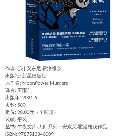
作者
: [英] 安东尼·霍洛维茨
出版社:
新星出版社
原作名:
Moonflower Murders
译者
: 王雨佳
出版年:
2021-9
页数:
580
定价:
98.00元（全两册）
装帧:
平装
丛书:
午夜文库·大师系列：安东尼·霍洛维茨作品
ISBN:
9787513346009