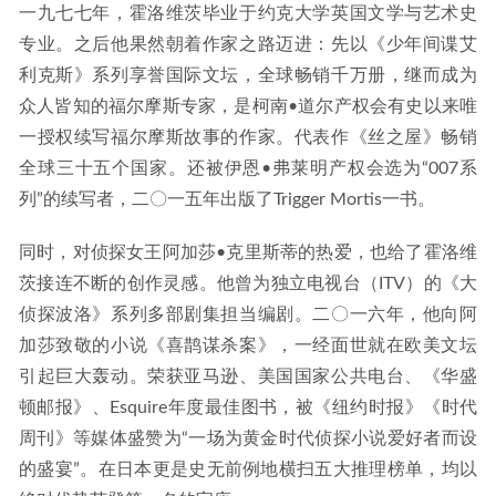
一九七七年，霍洛维茨毕业于约克大学英国文学与艺术史
专业。之后他果然朝着作家之路迈进：先以《少年间谍艾
利克斯》系列享誉国际文坛，全球畅销千万册，继而成为
众人皆知的福尔摩斯专家，是柯南•道尔产权会有史以来唯
一授权续写福尔摩斯故事的作家。代表作《丝之屋》畅销
全球三十五个国家。还被伊恩•弗莱明产权会选为“007系
列”的续写者，二〇一五年出版了Trigger Mortis一书。
同时，对侦探女王阿加莎•克里斯蒂的热爱，也给了霍洛维
茨接连不断的创作灵感。他曾为独立电视台（ITV）的《大
侦探波洛》系列多部剧集担当编剧。二〇一六年，他向阿
加莎致敬的小说《喜鹊谋杀案》，一经面世就在欧美文坛
引起巨大轰动。荣获亚马逊、美国国家公共电台、《华盛
顿邮报》、Esquire年度最佳图书，被《纽约时报》《时代
周刊》等媒体盛赞为“一场为黄金时代侦探小说爱好者而设
的盛宴”。在日本更是史无前例地横扫五大推理榜单，均以