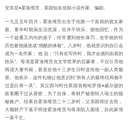
安东尼•霍洛维茨，英国知名侦探小说作家、编剧。
一九五五年四月，霍洛维茨出生于伦敦一个富裕的犹太家
庭。童年时期虽生活优渥，但并不快乐。据他回忆，作为
一个超重又内向的孩子，经常遭到校长体罚，在学校的经
历也被他描述成“残酷的体验”。八岁时，他就意识到自己会
成为一名作家； 他 说：“只有在写作时，我才会感到由衷的
快乐”。母亲是霍洛维茨在文学世界的启蒙者，不仅引导他
阅读大量书籍，甚至在他十三岁生日时送给他一副人类骸
骨。他表示，这件礼物让他意识到“所有人的最终结局都不
过是白骨一具”。其父因与时任英国首相哈罗德•威尔逊的
政客圈子过从甚密，为了自保，将财产秘密转入瑞士的隐
秘账户。结果在霍洛维茨二十二岁时，父亲因癌症去世，
大额财产下落不明使霍洛维茨与母亲陷入困境，自此家境
一落千丈。