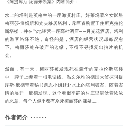
《阿提库斯·庞德来断案》内容简介：
水上的塔利是英格兰的一座海滨村庄。好莱坞著名女影星
梅丽莎·詹姆斯和丈夫移居塔利，斥巨资购置了住所克拉伦
斯塔楼，并在当地经营一座高档酒店——月光花酒店。塔利
的游客络绎不绝，奇怪的是，酒店的经营状况却每况愈
下。梅丽莎处在破产的边缘，不得不寻找复出拍片的机
会。
然而，有一天，梅丽莎被发现死在豪华的克拉伦斯塔楼
中，脖子上缠着一根电话线。温文尔雅的德国大侦探阿提
库斯·庞德带着秘书凯恩小姐赶赴水上的塔利破案。随着案
情的展开，庞德发现，这个看似平静的村庄里潜伏着浓浓
的恶意。每个人似乎都有杀死梅丽莎的嫌疑……
作者简介 · · · · · ·