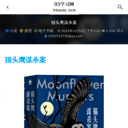
猫头鹰谋杀案
小说
推理
电子书籍
2021年12月6日 下午5:32
1.51K
0
2550721739@qq.com
猫头鹰谋杀案
平如美棠-我俩的故事
2022-09-02
喜鹊谋杀案
2021-11-15
Méthode de français Alter ego 5 C1-C2
2023-01-14
史记:精注全译（全6册）
2024-10-18
Office三剑客Word+Excel+PPT
2020-11-30