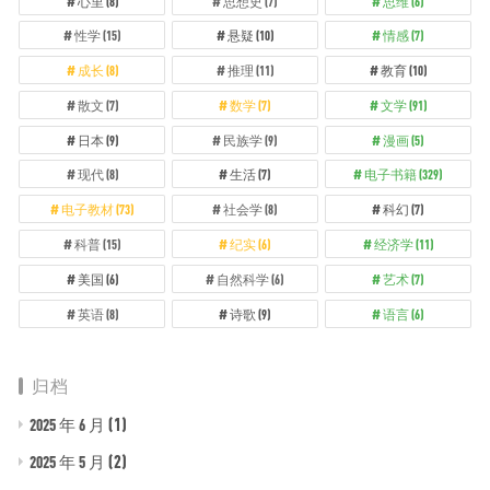
心里
(8)
思想史
(7)
思维
(6)
性学
(15)
悬疑
(10)
情感
(7)
成长
(8)
推理
(11)
教育
(10)
散文
(7)
数学
(7)
文学
(91)
日本
(9)
民族学
(9)
漫画
(5)
现代
(8)
生活
(7)
电子书籍
(329)
电子教材
(73)
社会学
(8)
科幻
(7)
科普
(15)
纪实
(6)
经济学
(11)
美国
(6)
自然科学
(6)
艺术
(7)
英语
(8)
诗歌
(9)
语言
(6)
归档
(1)
2025 年 6 月
(2)
2025 年 5 月