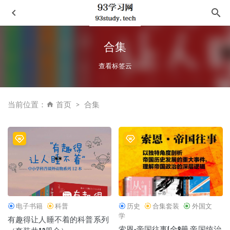
合集
查看标签云
当前位置：
首页
合集
云南边地移民史
2021-03-06
勒布朗·詹姆斯的商业帝国
2021-09-19
《知晓我姓名》
2020-11-18
血殇:埃博拉的过去、现在和未来
2020-11-30
心是孤独的猎手
2022-12-06
电子书籍
科普
历史
合集套装
外国文
学
有趣得让人睡不着的科普系列
索恩·帝国往事(全9册 帝国统治