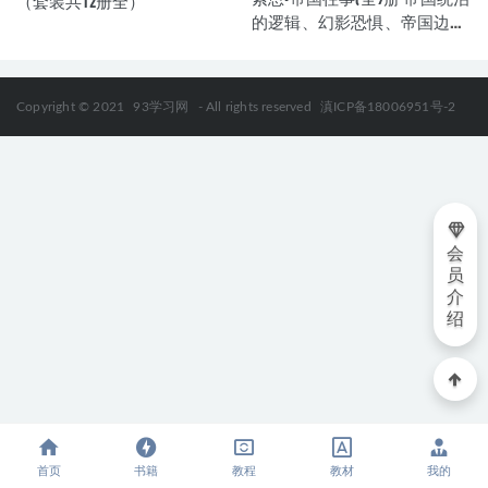
（套装共12册全）
的逻辑、幻影恐惧、帝国边
缘、自由的流亡者、守候黎
明、皇位之争） (索恩系列)
Copyright © 2021
93学习网
- All rights reserved
滇ICP备18006951号-2
会
员
介
绍
首页
书籍
教程
教材
我的