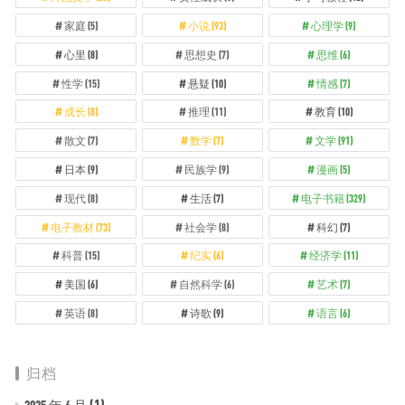
家庭
(5)
小说
(93)
心理学
(9)
心里
(8)
思想史
(7)
思维
(6)
性学
(15)
悬疑
(10)
情感
(7)
成长
(8)
推理
(11)
教育
(10)
散文
(7)
数学
(7)
文学
(91)
日本
(9)
民族学
(9)
漫画
(5)
现代
(8)
生活
(7)
电子书籍
(329)
电子教材
(73)
社会学
(8)
科幻
(7)
科普
(15)
纪实
(6)
经济学
(11)
美国
(6)
自然科学
(6)
艺术
(7)
英语
(8)
诗歌
(9)
语言
(6)
归档
(1)
2025 年 6 月