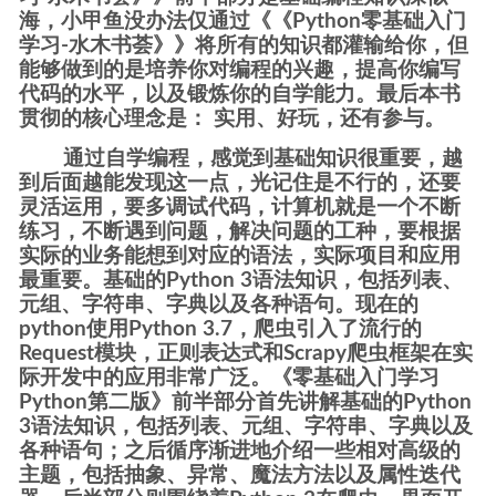
海，小甲鱼没办法仅通过《《Python零基础入门
学习-水木书荟》》将所有的知识都灌输给你，但
能够做到的是培养你对编程的兴趣，提高你编写
代码的水平，以及锻炼你的自学能力。最后本书
贯彻的核心理念是： 实用、好玩，还有参与。
通过自学编程，感觉到基础知识很重要，越
到后面越能发现这一点，光记住是不行的，还要
灵活运用，要多调试代码，计算机就是一个不断
练习，不断遇到问题，解决问题的工种，要根据
实际的业务能想到对应的语法，实际项目和应用
最重要。基础的Python 3语法知识，包括列表、
元组、字符串、字典以及各种语句。现在的
python使用Python 3.7，爬虫引入了流行的
Request模块，正则表达式和Scrapy爬虫框架在实
际开发中的应用非常广泛。《零基础入门学习
Python第二版》前半部分首先讲解基础的Python
3语法知识，包括列表、元组、字符串、字典以及
各种语句；之后循序渐进地介绍一些相对高级的
主题，包括抽象、异常、魔法方法以及属性迭代