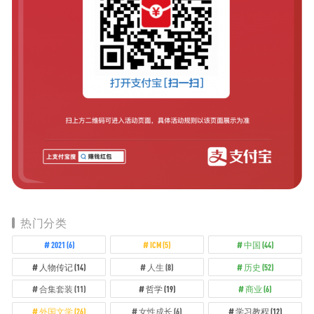
热门分类
2021
(6)
ICM
(5)
中国
(44)
人物传记
(14)
人生
(8)
历史
(52)
合集套装
(11)
哲学
(19)
商业
(6)
外国文学
(26)
女性成长
(6)
学习教程
(12)