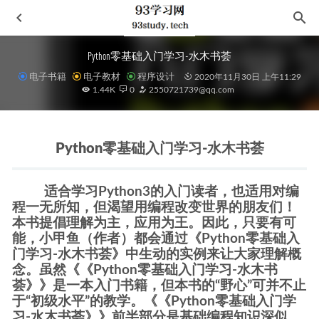
Python零基础入门学习-水木书荟
电子书籍
电子教材
程序设计
2020年11月30日 上午11:29
1.44K
0
2550721739@qq.com
Python零基础入门学习-水木书荟
切尔诺贝利的午夜
2021-05-23
适合学习Python3的入门读者，也适用对编
达洛卫夫人
2021-09-05
程一无所知，但渴望用编程改变世界的朋友们！
佛系
2021-09-20
本书提倡理解为主，应用为王。因此，只要有可
能，小甲鱼（作者）都会通过《Python零基础入
北方民族史十论
2021-03-06
门学习-水木书荟》中生动的实例来让大家理解概
Office三剑客Word+Excel+PPT
2020-11-30
念。虽然《《Python零基础入门学习-水木书
荟》》是一本入门书籍，但本书的“野心”可并不止
于“初级水平”的教学。《《Python零基础入门学
习-水木书荟》》前半部分是基础编程知识深似