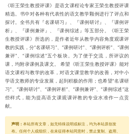
《听王荣生教授评课》是语文课程论专家王荣生教授评课
精选。书中对各种有代表性的语文教学颗例进行了评点和
探讨。全书共有『名课研习』、『课例研讨』、『课例评
析』、『课例兼评』、『课例综述』等五部分。《听王荣
生教授评课》所选的，是作者近年从教学内容角度观课评
教的实践，分“名课研习”、“课例研讨”、“课例评析”、“课例
兼评”、“课例综述”五个板块。为了便于交流，所评议的
课，均附录课例及课文。 希望《听王荣生教授评课》能对
语文课程与教学的改革，对语文课堂教学的改善，对中小
学语文教师的专业发展，起到积极的作用；也希望“名课研
习”、“课例研讨”、“课例评析”、“课例兼评”、“课例综述”这
些样式，能为提高语文课观课评教的专业水准作一点贡
献。
声明：
本站所有文章，如无特殊说明或标注，均为本站原创发
布。任何个人或组织，在未征得本站同意时，禁止复制、盗用、