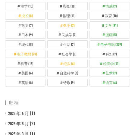
性学
(15)
悬疑
(10)
情感
(7)
成长
(8)
推理
(11)
教育
(10)
散文
(7)
数学
(7)
文学
(91)
日本
(9)
民族学
(9)
漫画
(5)
现代
(8)
生活
(7)
电子书籍
(329)
电子教材
(73)
社会学
(8)
科幻
(7)
科普
(15)
纪实
(6)
经济学
(11)
美国
(6)
自然科学
(6)
艺术
(7)
英语
(8)
诗歌
(9)
语言
(6)
归档
(1)
2025 年 6 月
(2)
2025 年 5 月
(1)
2025 年 3 月