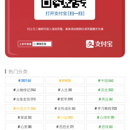
热门分类
2021
(6)
ICM
(5)
中国
(44)
人物传记
(14)
人生
(8)
历史
(52)
合集套装
(11)
哲学
(19)
商业
(6)
外国文学
(26)
女性成长
(6)
学习教程
(12)
家庭
(5)
小说
(93)
心理学
(9)
心里
(8)
思想史
(7)
思维
(6)