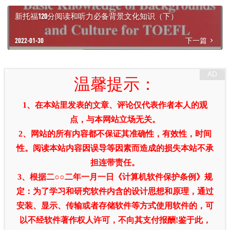
新托福120分阅读和听力必备背景文化知识（下）
2022-01-30
下一篇
温馨提示：
1、在本站里发表的文章、评论仅代表作者本人的观
点，与本网站立场无关。
2、网站的所有内容都不保证其准确性，有效性，时间
性。阅读本站内容因误导等因素而造成的损失本站不承
担连带责任。
3、根据二○○二年一月一日《计算机软件保护条例》规
定：为了学习和研究软件内含的设计思想和原理，通过
安装、显示、传输或者存储软件等方式使用软件的，可
以不经软件著作权人许可，不向其支付报酬!鉴于此，