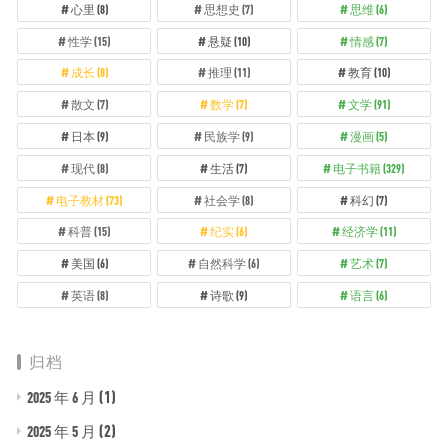
心里
(8)
思想史
(7)
思维
(6)
性学
(15)
悬疑
(10)
情感
(7)
成长
(8)
推理
(11)
教育
(10)
散文
(7)
数学
(7)
文学
(91)
日本
(9)
民族学
(9)
漫画
(5)
现代
(8)
生活
(7)
电子书籍
(329)
电子教材
(73)
社会学
(8)
科幻
(7)
科普
(15)
纪实
(6)
经济学
(11)
美国
(6)
自然科学
(6)
艺术
(7)
英语
(8)
诗歌
(9)
语言
(6)
归档
(1)
2025 年 6 月
(2)
2025 年 5 月