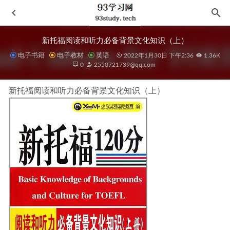
新托福阅读和听力必备背景文化知识（上）
电子书籍
电子教材
英语
2022年1月30日 下午2:36
1.36K
0
2550721739@qq.com
新托福阅读和听力必备背景文化知识（上）
历史的温度5
2021-03-02
黑马2020JAVA-会员版课程
2020-11-30
《Maze Runner Series Complete Collection (Maze Runner)》,The –
James Dashner 原版英文小说《 移动迷宫 》
2020-11-30
中华文化史（全二册）
2021-09-11
我的二本学生
2020-11-26