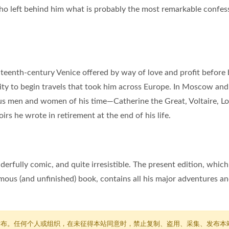
who left behind him what is probably the most remarkable confes
ighteenth-century Venice offered by way of love and profit before
city to begin travels that took him across Europe. In Moscow and
us men and women of his time—Catherine the Great, Voltaire, Lo
 he wrote in retirement at the end of his life.
nderfully comic, and quite irresistible. The present edition, which
ous (and unfinished) book, contains all his major adventures and
发布。任何个人或组织，在未征得本站同意时，禁止复制、盗用、采集、发布本