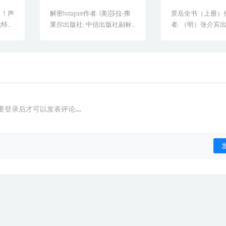
！！声
解密Instagram作者: [美]莎拉·弗
景岳全书（上册）
无特殊
莱尔出版社: 中信出版社副标
者: （明）张介宾出
原创发
题[&hel...
卫生出版社出版年: 2007
要登录后才可以发表评论...