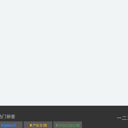
热门标签
一
二
python
(2)
严歌苓
(3)
中信出版社
(2)