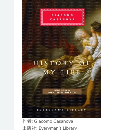
作者
: Giacomo Casanova
出版社:
Everyman’s Library