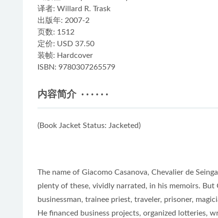
译者
: Willard R. Trask
出版年:
2007-2
页数:
1512
定价:
USD 37.50
装帧:
Hardcover
ISBN:
9780307265579
内容简介 · · · · · ·
(Book Jacket Status: Jacketed)
The name of Giacomo Casanova, Chevalier de Seingal
plenty of these, vividly narrated, in his memoirs. But
businessman, trainee priest, traveler, prisoner, magi
He financed business projects, organized lotteries, wr