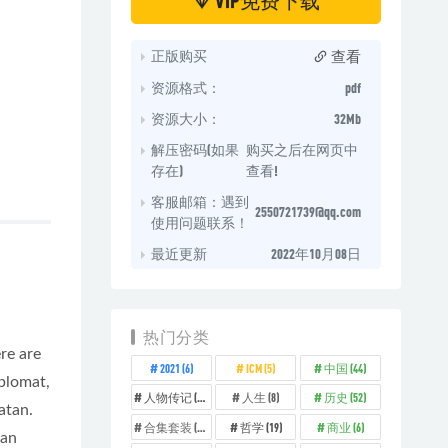
查看
正版购买
资源格式：
pdf
资源大小：
32Mb
解压密码(如果
购买之后在网页中
存在)
查看!
客服邮箱：遇到
2550721739@qq.com
使用问题联系！
最近更新
2022年10月08日
热门分类
re are
2021
(6)
ICM
(5)
中国
(44)
iplomat,
人物传记
(14)
人生
(8)
历史
(52)
atan.
合集套装
(11)
哲学
(19)
商业
(6)
 an