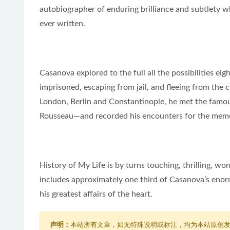
autobiographer of enduring brilliance and subtlety 
ever written.
Casanova explored to the full all the possibilities e
imprisoned, escaping from jail, and fleeing from the 
London, Berlin and Constantinople, he met the famo
Rousseau—and recorded his encounters for the memoirs
History of My Life is by turns touching, thrilling, wo
includes approximately one third of Casanova’s enorm
his greatest affairs of the heart.
声明：
本站所有文章，如无特殊说明或标注，均为本站原创