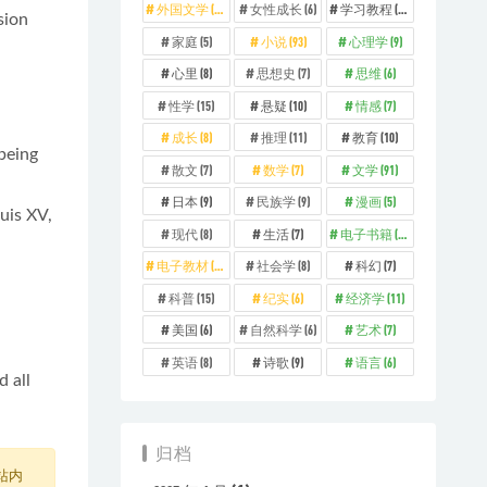
外国文学
(26)
女性成长
(6)
学习教程
(12)
sion
家庭
(5)
小说
(93)
心理学
(9)
心里
(8)
思想史
(7)
思维
(6)
性学
(15)
悬疑
(10)
情感
(7)
成长
(8)
推理
(11)
教育
(10)
 being
散文
(7)
数学
(7)
文学
(91)
日本
(9)
民族学
(9)
漫画
(5)
uis XV,
现代
(8)
生活
(7)
电子书籍
(329)
电子教材
(73)
社会学
(8)
科幻
(7)
科普
(15)
纪实
(6)
经济学
(11)
美国
(6)
自然科学
(6)
艺术
(7)
英语
(8)
诗歌
(9)
语言
(6)
 all
归档
站内