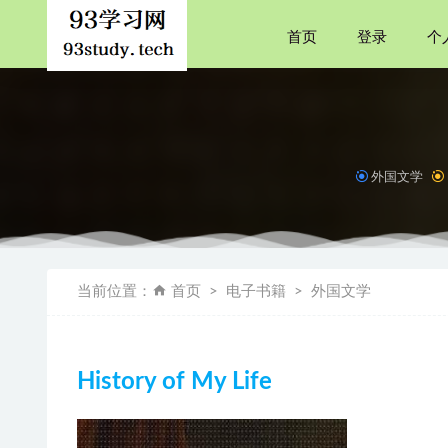
首页
登录
个
外国文学
如何阅读
中国人超
当前位置：
首页
电子书籍
外国文学
丰子恺·
王安石传
达洛卫夫
History of My Life