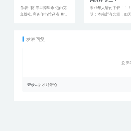
作者: [德]弗里德里希·迈内克
未成年人请勿下载！！
出版社: 商务印书馆译者: 时殷
明：本站所有文章，如
[&he...
说明或标注，均为本站
布。[...
发表回复
您需
登录...
后才能评论