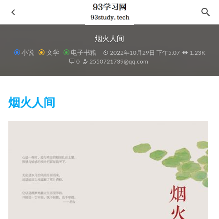
烟火人间
小说
文学
电子书籍
2022年10月29日 下午5:07
1.23K
0
2550721739@qq.com
烟火人间
《海蒂性学报告：情爱篇》
2023-09-08
喜鹊谋杀案
2021-11-15
ACM大学生程序设计竞赛在线题库最新精选题解
2020-11-30
四大帝国兴衰史（套装共4册）
2021-08-14
八宗共主-龙树大师传
2021-05-07