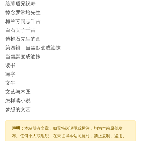
给茅盾兄祝寿
悼念罗常培先生
梅兰芳同志千古
白石夫子千古
傅抱石先生的画
第四辑：当幽默变成油抹
当幽默变成油抹
读书
写字
文牛
文艺与木匠
怎样读小说
梦想的文艺
声明：
本站所有文章，如无特殊说明或标注，均为本站原创发
布。任何个人或组织，在未征得本站同意时，禁止复制、盗用、