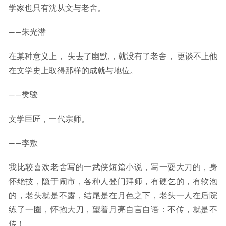
学家也只有沈从文与老舍。
——朱光潜
在某种意义上， 失去了幽默,，就没有了老舍， 更谈不上他
在文学史上取得那样的成就与地位。
——樊骏
文学巨匠，一代宗师。
——李敖
我比较喜欢老舍写的一武侠短篇小说，写一耍大刀的，身
怀绝技，隐于闹市，各种人登门拜师，有硬乞的，有软泡
的，老头就是不露，结尾是在月色之下，老头一人在后院
练了一圈，怀抱大刀，望着月亮自言自语：不传，就是不
传！