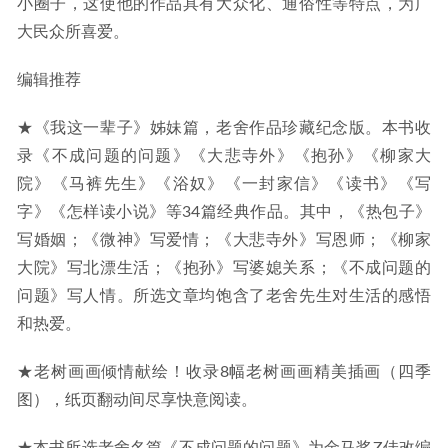
小圈子，这使他的作品具有大众化、通俗性等特点，为广
大民众所喜爱。
编辑推荐
★《我这一辈子》姊妹篇，老舍作品珍藏纪念版。本书收
录《不成问题的问题》《大悲寺外》《抱孙》《柳家大
院》《马裤先生》《浴奴》《一封家信》《读书》《写
字》《怎样读小说》等34篇经典作品。其中，《热包子》
写婚姻；《微神》写爱情；《大悲寺外》写恩师；《柳家
大院》写北漂生活；《抱孙》写婆媳关系；《不成问题的
问题》写人情。所选文章均饱含了老舍先生对生活的感悟
和热爱。
★老树画画倾情献绘！收录8幅老树画画精美插画（四季
图），纸页翻动间尽享快意阅读。