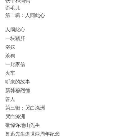
铁牛和病鸭
歪毛儿
第二辑：人同此心
人同此心
一块猪肝
浴奴
杀狗
一封家信
火车
听来的故事
新韩穆烈德
善人
第三辑：哭白涤洲
哭白涤洲
敬悼许地山先生
鲁迅先生逝世两周年纪念