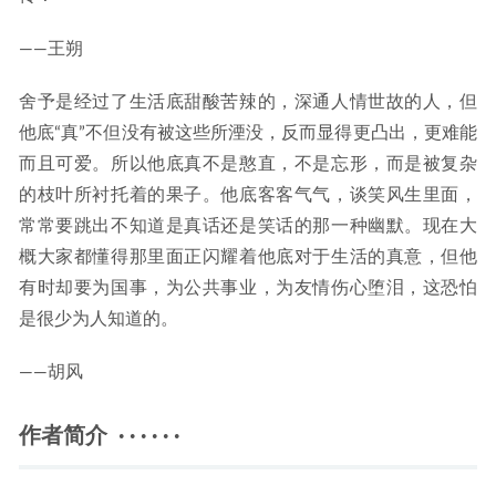
——王朔
舍予是经过了生活底甜酸苦辣的，深通人情世故的人，但
他底“真”不但没有被这些所湮没，反而显得更凸出，更难能
而且可爱。所以他底真不是憨直，不是忘形，而是被复杂
的枝叶所衬托着的果子。他底客客气气，谈笑风生里面，
常常要跳出不知道是真话还是笑话的那一种幽默。现在大
概大家都懂得那里面正闪耀着他底对于生活的真意，但他
有时却要为国事，为公共事业，为友情伤心堕泪，这恐怕
是很少为人知道的。
——胡风
作者简介 · · · · · ·