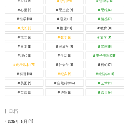
家庭
(5)
小说
(93)
心理学
(9)
心里
(8)
思想史
(7)
思维
(6)
性学
(15)
悬疑
(10)
情感
(7)
成长
(8)
推理
(11)
教育
(10)
散文
(7)
数学
(7)
文学
(91)
日本
(9)
民族学
(9)
漫画
(5)
现代
(8)
生活
(7)
电子书籍
(329)
电子教材
(73)
社会学
(8)
科幻
(7)
科普
(15)
纪实
(6)
经济学
(11)
美国
(6)
自然科学
(6)
艺术
(7)
英语
(8)
诗歌
(9)
语言
(6)
归档
(1)
2025 年 6 月