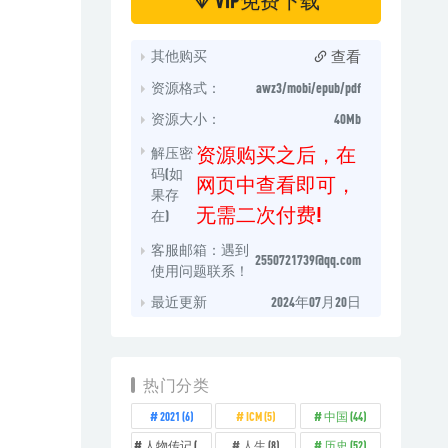
查看
其他购买
资源格式：
awz3/mobi/epub/pdf
资源大小：
40Mb
资源购买之后，在
解压密
码(如
网页中查看即可，
果存
无需二次付费!
在)
客服邮箱：遇到
2550721739@qq.com
使用问题联系！
最近更新
2024年07月20日
热门分类
2021
(6)
ICM
(5)
中国
(44)
人物传记
(14)
人生
(8)
历史
(52)