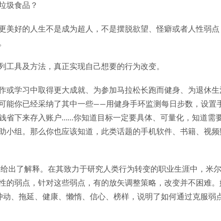
垃圾食品？
更美好的人生不是成为超人，不是摆脱欲望、怪癖或者人性弱点
。
列工具及方法，真正实现自己想要的行为改变。
作或学习中取得更大成就、为参加马拉松长跑而健身、为退休生
可能你已经采纳了其中一些——用健身手环监测每日步数，设置
钱省下来存入账户……你知道目标一定要具体、可量化，知道需
助小组。那么你也应该知道，此类话题的手机软件、书籍、视频
中给出了解释。在其致力于研究人类行为转变的职业生涯中，米
性的弱点，针对这些弱点，有的放矢调整策略，改变并不困难。
冲动、拖延、健康、懒惰、信心、榜样，说明了如何通过克服弱