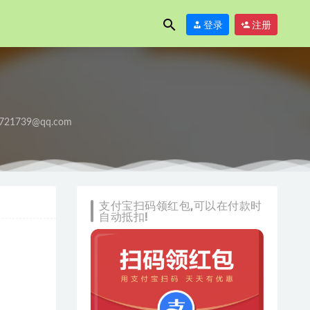
登录
注册
721739@qq.com
支付宝扫码领红包,可以在付款时
自动抵扣!
盐+魔鬼的晚