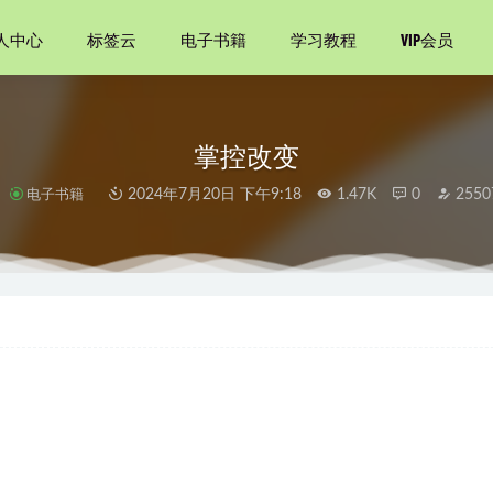
人中心
标签云
电子书籍
学习教程
VIP会员
掌控改变
学
电子书籍
2024年7月20日 下午9:18
1.47K
0
2550
生
2020-12-05
分析第一期115集》
2020-11-07
版资治通鉴（套装共72册）
2022-02-10
：火焰入喉，咸鲜入味，令人上瘾的浓醇三味（ 全三册 被误解的
） (方寸系列)
2021-08-15
01-25