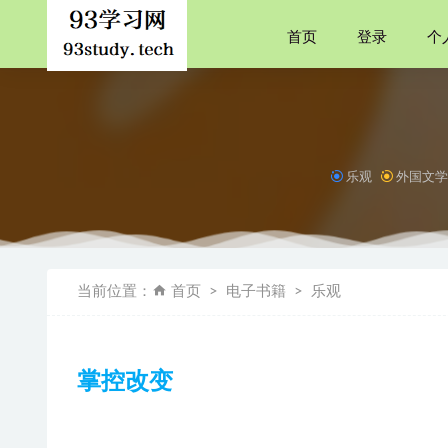
首页
登录
个
乐观
外国文
语言的诞
《安卓逆向
当前位置：
首页
电子书籍
乐观
柏杨白话
舌尖方寸
餐+酒鬼与圣徒
掌控改变
移民
2021-