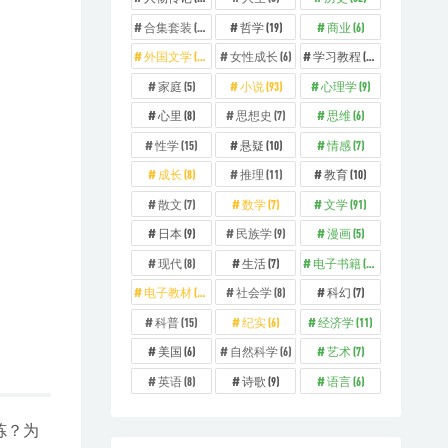
合集套装
(11)
哲学
(19)
商业
(6)
外国文学
(26)
女性成长
(6)
学习教程
(12)
家庭
(5)
小说
(93)
心理学
(9)
心里
(8)
思想史
(7)
思维
(6)
性学
(15)
悬疑
(10)
情感
(7)
成长
(8)
推理
(11)
教育
(10)
散文
(7)
数学
(7)
文学
(91)
日本
(9)
民族学
(9)
漫画
(5)
现代
(8)
生活
(7)
电子书籍
(329)
电子教材
(73)
社会学
(8)
科幻
(7)
科普
(15)
纪实
(6)
经济学
(11)
美国
(6)
自然科学
(6)
艺术
(7)
英语
(8)
诗歌
(9)
语言
(6)
炼？为