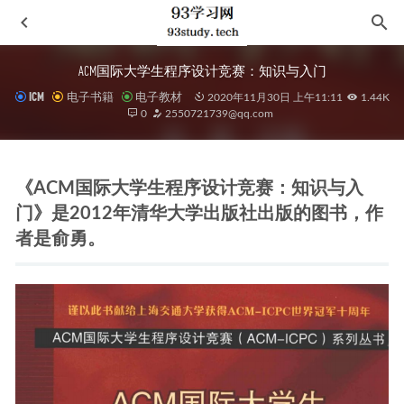
ACM国际大学生程序设计竞赛：知识与入门
ICM
电子书籍
电子教材
2020年11月30日 上午11:11
1.44K
0
2550721739@qq.com
《ACM国际大学生程序设计竞赛：知识与入
门》是2012年清华大学出版社出版的图书，作
心灵侦探城塚翡翠
2021-08-15
者是俞勇。
等待
2021-09-10
惶然录
2021-01-27
货币金融学（第九版）
2020-11-30
诗人与诗歌
2021-03-02