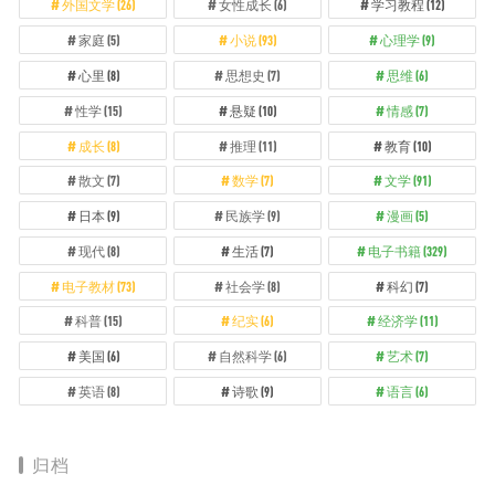
外国文学
(26)
女性成长
(6)
学习教程
(12)
家庭
(5)
小说
(93)
心理学
(9)
心里
(8)
思想史
(7)
思维
(6)
性学
(15)
悬疑
(10)
情感
(7)
成长
(8)
推理
(11)
教育
(10)
散文
(7)
数学
(7)
文学
(91)
日本
(9)
民族学
(9)
漫画
(5)
现代
(8)
生活
(7)
电子书籍
(329)
电子教材
(73)
社会学
(8)
科幻
(7)
科普
(15)
纪实
(6)
经济学
(11)
美国
(6)
自然科学
(6)
艺术
(7)
英语
(8)
诗歌
(9)
语言
(6)
归档