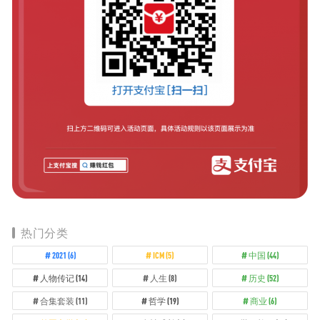
热门分类
2021
(6)
ICM
(5)
中国
(44)
人物传记
(14)
人生
(8)
历史
(52)
合集套装
(11)
哲学
(19)
商业
(6)