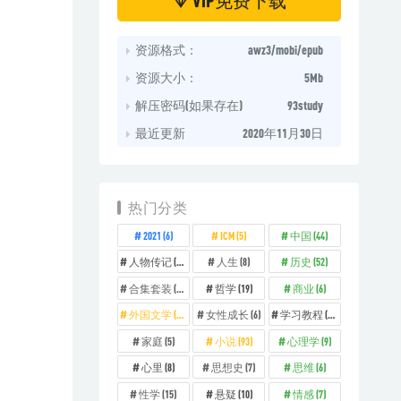
资源格式：
awz3/mobi/epub
资源大小：
5Mb
解压密码(如果存在)
93study
最近更新
2020年11月30日
热门分类
2021
(6)
ICM
(5)
中国
(44)
人物传记
(14)
人生
(8)
历史
(52)
合集套装
(11)
哲学
(19)
商业
(6)
外国文学
(26)
女性成长
(6)
学习教程
(12)
家庭
(5)
小说
(93)
心理学
(9)
心里
(8)
思想史
(7)
思维
(6)
性学
(15)
悬疑
(10)
情感
(7)