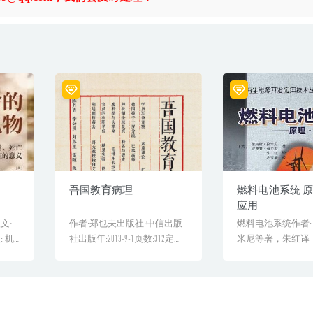
吾国教育病理
燃料电池系统 
应用
文·
作者:郑也夫出版社:中信出版
燃料电池系统作者:
: 机
社出版年:2013-9-1页数:312定
米尼等著，朱红译
[&hellip...
出版社: 东方科龙[&hel