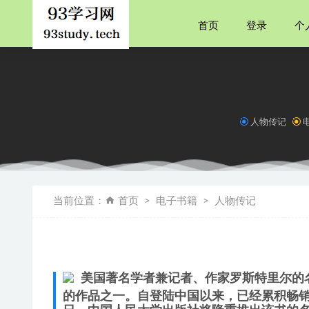
首页
登录
个
人物传记
稳：自洽
资治通鉴
当前位置：
首页
电子书籍
人物传记
好品位养
无形之刃
曾仕强详
美国著名学者兼记者、作家罗斯特里尔的
的作品之一。自登陆中国以来，已经累积畅销