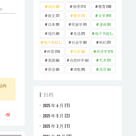
成长
(8)
推理
(11)
教育
(10)
散文
(7)
数学
(7)
文学
(91)
日本
(9)
民族学
(9)
漫画
(5)
现代
(8)
生活
(7)
电子书籍
(329)
电子教材
(73)
社会学
(8)
科幻
(7)
科普
(15)
纪实
(6)
经济学
(11)
美国
(6)
自然科学
(6)
艺术
(7)
英语
(8)
诗歌
(9)
语言
(6)
站内
归档
(1)
2025 年 6 月
(2)
2025 年 5 月
(1)
2025 年 3 月