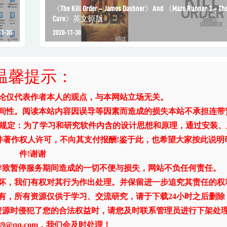
《The Kill Order – James Dashner》And 《Maze Runner 3 – The
Cure》英文原版
11-30
2020-11-30
温馨提示：
评论仅代表作者本人的观点，与本网站立场无关。
时间性。阅读本站内容因误导等因素而造成的损失本站不承担连带
》规定：为了学习和研究软件内含的设计思想和原理，通过安装、
件著作权人许可，不向其支付报酬!鉴于此，也希望大家按此说明
件!谢谢
导致暂停服务期间造成的一切不便与损失，网站不负任何责任。
破坏，我们有权对其行为作出处理。并保留进一步追究其责任的权
有，所有资源仅供于学习、交流研究，请于下载24小时之后删除
资源时侵犯了您的合法权益时，请您及时联系管理员进行下架处
1739@qq.com，我们会及时处理！