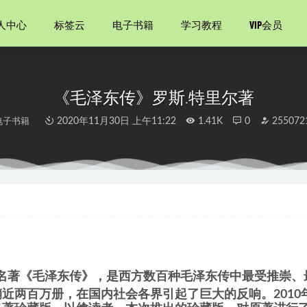
人中心
标签云
电子书籍
学习教程
VIP会员
《毛泽东传》罗斯.特里尔著
电子书籍
2020年11月30日 上午11:22
1.41K
0
255072
地接住生命中的所有未知
2021-01-20
纲目（全十册）
2025-05-10
成指南套装（套装5册）
2021-03-04
2021-08-15
解道德经：德经
2022-02-13
名著《毛泽东传》，是西方数百种毛泽东传中最受推崇、
近两百万册，在国内社会各界引起了巨大的反响。2010年