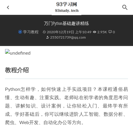
万门Python基础趣讲精练
学习教程
2020年12月19日 上午10:49
2.95K
0
2550721739@qq.com
教程介绍
吾国教育病理
2020-11-22
Photoshop CC案例教程(第3版)
2021-10-18
Python怎样学，如何快速上手实战项目？本课程通俗易
罗斯《公司理财》（第9版）笔记和课后习题详解
2023-11-01
懂、生动有趣、注重实践。老师站在初学者的角度思考问
《知晓我姓名》
2020-11-18
题、讲解知识、设计案例，让你轻松入门、最终学有所
《日本世相系列套装共2册 妻子们的思秋期 饱食穷民》
2020-
成。学好基础后，你可以继续进阶人工智能、数据分析、
11-18
爬虫、Web开发、自动化办公等方向。