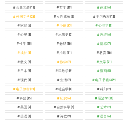
合集套装
(11)
哲学
(19)
商业
(6)
外国文学
(26)
女性成长
(6)
学习教程
(12)
家庭
(5)
小说
(93)
心理学
(9)
心里
(8)
思想史
(7)
思维
(6)
性学
(15)
悬疑
(10)
情感
(7)
成长
(8)
推理
(11)
教育
(10)
散文
(7)
数学
(7)
文学
(91)
日本
(9)
民族学
(9)
漫画
(5)
现代
(8)
生活
(7)
电子书籍
(329)
电子教材
(73)
社会学
(8)
科幻
(7)
科普
(15)
纪实
(6)
经济学
(11)
美国
(6)
自然科学
(6)
艺术
(7)
英语
(8)
诗歌
(9)
语言
(6)