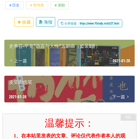
历史
李鸿章
清朝
收藏
海报
分享链接：https://www.93study.tech/427.html
史蒂芬·平克“语言与人性”五部曲（套装5册）
上一篇
2021-01-20
皮笑肉也笑
2021-01-20
下一篇
温馨提示：
1、在本站里发表的文章、评论仅代表作者本人的观