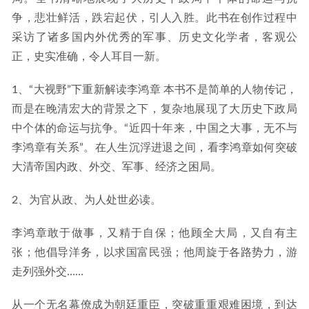
争，悲壮鲜活，跌宕起伏，引人入胜。此书在创作过程中
采访了诸多国内外优秀的军事、历史文化学者，客观公
正，史实准确，令人耳目一新。
1、“大视野”下重新解读李鸿章 本书不是简单的人物传记，
而是在晚清宏大的背景之下，复杂地展现了大历史下政局
中个体的命运与抗争。“近四十年来，中国之大事，无不与
李鸿章有关系”。在人生沉浮进退之间，看李鸿章如何突破
大清帝国内政、外交、军事、经济之困局。
2、为官从政、为人处世必读。
李鸿章敢于做事，又精于自保；他顾全大局，又自有主
张；他倡导洋务，以求国富民强；他周旋于各路势力，游
走列强外交……
从一个无名幕僚成为朝廷重臣，突破重重艰难困境，到达