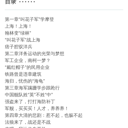
目录 · · · · · ·
第一章“叫花子军”学摩登
上海！上海！
翰林变“绿林”
“叫花子军”战上海
痞子腔驭洋兵
第二章洋务运动的光荣与梦想
军工企业，南柯一梦？
“戴红帽子”的民用企业
铁路曾是违章建筑
海归，忧伤的“海龟”
第三章海军蹒跚学步踉跄行
中国舰队姓“英”不姓“中”
强盗来了，打打海防补丁
军舰，买买买！人才，养养养！
第四章大清的悲剧：惹不起，也躲不起
法狼来了，战还是不战