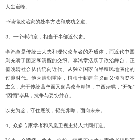
人生巅峰。
→读懂政治家的处事方法和成功之道。
3、一个李鸿章，相当于半部近代史。
李鸿章是传统士大夫和现代改革者的矛盾体，而近代中国
则充满了困惑和清醒的交织。李鸿章活跃于政治舞台，正
值晚清社会从传统向近代、从独立国家向半殖民地演化的
过渡时代。他为清朝重臣，植根于封建主义而又倾向资本
主义，忠于传统营垒而又颇具改革精神，中西杂糅，“开拓”
“因循”毕具，抗争与妥协并存。
以史为鉴，守住底线，韬光养晦，面向未来。
4、众多专家学者和凤凰卫视主持人共同打造。