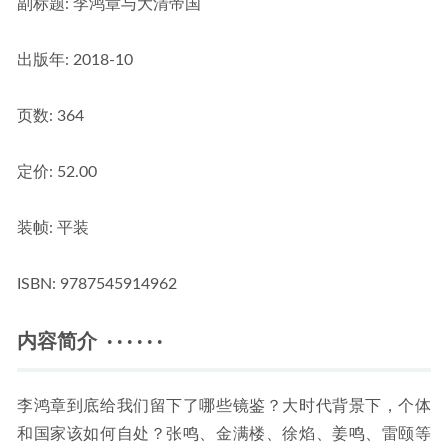
副标题:
 李鸿章与大清帝国
出版年:
 2018-10
页数:
 364
定价:
 52.00
装帧:
 平装
ISBN:
 9787545914962
内容简介 · · · · · ·
李鸿章到底给我们留下了哪些镜鉴？大时代背景下，个体
和国家该如何自处？张鸣、金满楼、徐焰、姜鸣、雷颐等