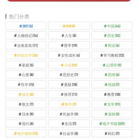
热门分类
2021
(6)
ICM
(5)
中国
(44)
人物传记
(14)
人生
(8)
历史
(52)
合集套装
(11)
哲学
(19)
商业
(6)
外国文学
(26)
女性成长
(6)
学习教程
(12)
家庭
(5)
小说
(93)
心理学
(9)
心里
(8)
思想史
(7)
思维
(6)
性学
(15)
悬疑
(10)
情感
(7)
成长
(8)
推理
(11)
教育
(10)
散文
(7)
数学
(7)
文学
(91)
日本
(9)
民族学
(9)
漫画
(5)
现代
(8)
生活
(7)
电子书籍
(329)
电子教材
(73)
社会学
(8)
科幻
(7)