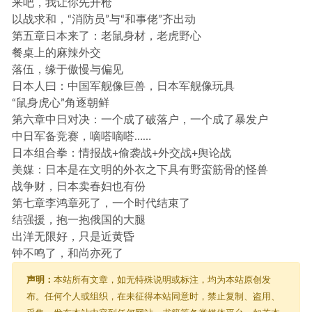
来吧，我让你先开枪
以战求和，“消防员”与“和事佬”齐出动
第五章日本来了：老鼠身材，老虎野心
餐桌上的麻辣外交
落伍，缘于傲慢与偏见
日本人曰：中国军舰像巨兽，日本军舰像玩具
“鼠身虎心”角逐朝鲜
第六章中日对决：一个成了破落户，一个成了暴发户
中日军备竞赛，嘀嗒嘀嗒……
日本组合拳：情报战+偷袭战+外交战+舆论战
美媒：日本是在文明的外衣之下具有野蛮筋骨的怪兽
战争财，日本卖春妇也有份
第七章李鸿章死了，一个时代结束了
结强援，抱一抱俄国的大腿
出洋无限好，只是近黄昏
钟不鸣了，和尚亦死了
声明：
本站所有文章，如无特殊说明或标注，均为本站原创发
布。任何个人或组织，在未征得本站同意时，禁止复制、盗用、