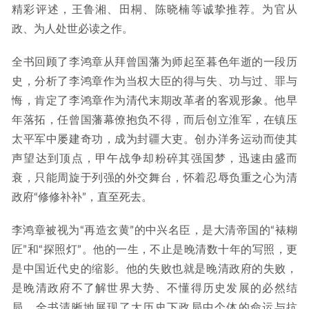
精彩评述，王鲁湘、田桐、陈晓楠等诚挚推荐。为官从
政、为人处世必读之作。
全书回顾了李鸿章从拜曾国藩为师起至暮色年逝的一段历
史，分析了李鸿章作为当权大臣的得与失、功与过、罪与
悔，肯定了李鸿章作为清代末期改革者的客观形象。他早
年落拓，任曾国藩幕僚抱负不得，而后创立淮军，在镇压
太平军中屡建奇功，成为封疆大吏。创办洋务运动而使其
声望达到顶点，甲午战争却粉碎其强国梦，迅速由盛而
衰，只能周旋于列强的外交舞台，怀着忍辱负重之心为清
政府“修修补补”，直至死去。
李鸿章被视为“再造玄黄”的中兴名臣，是大清帝国的“裱糊
匠”和“探照灯”。他的一生，不止是晚清数十年的写照，更
是中国近代史的缩影。他的失败也就是晚清政府的失败，
是晚清政府不了解世界大势、不懂得历史发展的必然结
局。全书清晰地展现了大历史下政局中个体的命运与抗