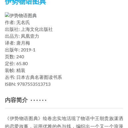
伊势物语图典
作者
: 无名氏
出版社:
上海文化出版社
出品方:
凤凰壹力
译者
: 唐月梅
出版年:
2019-1
页数:
240
定价:
65.80
装帧:
精装
丛书:
日本古典名著图读书系
ISBN:
9787553513713
内容简介 · · · · · ·
《伊势物语图典》绘卷忠实地活现了物语中王朝贵族潇洒
的恋爱故事，运用优雅的色与线，编织出一个又一个浪漫