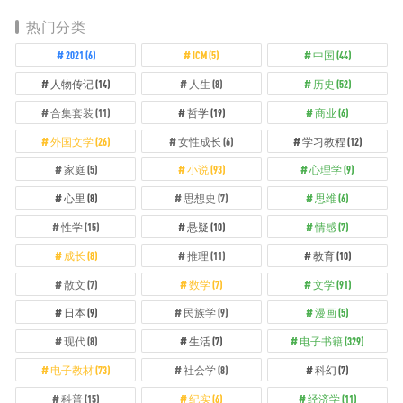
热门分类
2021
(6)
ICM
(5)
中国
(44)
人物传记
(14)
人生
(8)
历史
(52)
合集套装
(11)
哲学
(19)
商业
(6)
外国文学
(26)
女性成长
(6)
学习教程
(12)
家庭
(5)
小说
(93)
心理学
(9)
心里
(8)
思想史
(7)
思维
(6)
性学
(15)
悬疑
(10)
情感
(7)
成长
(8)
推理
(11)
教育
(10)
散文
(7)
数学
(7)
文学
(91)
日本
(9)
民族学
(9)
漫画
(5)
现代
(8)
生活
(7)
电子书籍
(329)
电子教材
(73)
社会学
(8)
科幻
(7)
科普
(15)
纪实
(6)
经济学
(11)