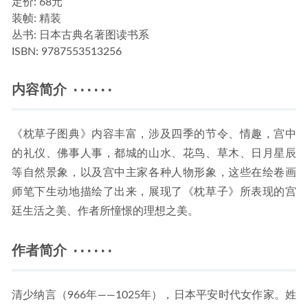
定价:
68元
装帧:
精装
丛书:
日本古典名著图读书系
ISBN:
9787553513256
内容简介 · · · · · ·
《枕草子图典》内容丰富，涉及四季的节令、情趣，宫中
的礼仪、佛事人事，都城的山水、花鸟、草木、日月星辰
等自然景象，以及宫中主家各种人物形象，这些在绘卷画
师笔下生动地描绘了出来，展现了《枕草子》所表现的宫
廷生活之美、作者所憧憬的理想之美。
作者简介 · · · · · ·
清少纳言（966年——1025年），日本平安时代女作家。姓