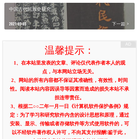
中国古代民族史研究
2021-03-03
下一篇
温馨提示：
1、在本站里发表的文章、评论仅代表作者本人的观
点，与本网站立场无关。
2、网站的所有内容都不保证其准确性，有效性，时间
性。阅读本站内容因误导等因素而造成的损失本站不承
担连带责任。
3、根据二○○二年一月一日《计算机软件保护条例》规
定：为了学习和研究软件内含的设计思想和原理，通过
安装、显示、传输或者存储软件等方式使用软件的，可
以不经软件著作权人许可，不向其支付报酬!鉴于此，