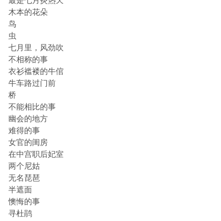
最是七月炎热天
木本的花朵
鸟
虫
七月里，风劲吹
不相称的事
衣衫褴褛的牛倌
牛车路过门前
桥
不能相比的事
幽会的地方
难得的事
女官的闺房
在中宫职后妃室
两个尼姑
无名琵琶
半遮面
懊悔的事
寻杜鹃