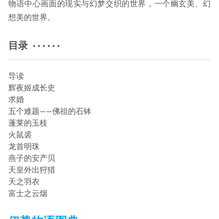
物语中心画面的现实与幻梦交织的世界，一个幽玄美、幻
想美的世界。
目录 · · · · · ·
导读
辉夜姬成长史
求婚
五个难题——佛祖的石钵
蓬莱的玉枝
火鼠裘
龙首明珠
燕子的安产贝
天皇外出狩猎
天之羽衣
富士之云烟