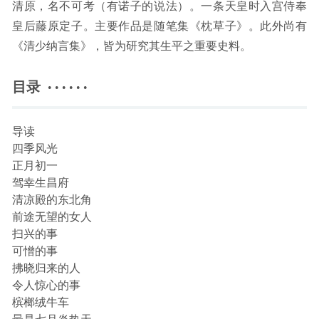
清原，名不可考（有诺子的说法）。一条天皇时入宫侍奉
皇后藤原定子。主要作品是随笔集《枕草子》。此外尚有
《清少纳言集》，皆为研究其生平之重要史料。
目录 · · · · · ·
导读
四季风光
正月初一
驾幸生昌府
清凉殿的东北角
前途无望的女人
扫兴的事
可憎的事
拂晓归来的人
令人惊心的事
槟榔绒牛车