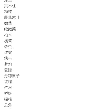
泽兰
真木柱
梅枝
藤花末叶
嫩菜
续嫩菜
柏木
横笛
铃虫
夕雾
法事
梦幻
云隐
丹穗皇子
红梅
竹河
桥姬
槠根
总角