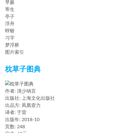
早蕨
寄生
亭子
浮舟
蜉蝣
习字
梦浮桥
图片索引
枕草子图典
作者
: 清少纳言
出版社:
上海文化出版社
出品方:
凤凰壹力
译者
: 于雷
出版年:
2018-10
页数:
248