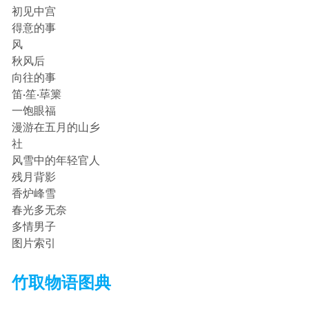
初见中宫
得意的事
风
秋风后
向往的事
笛·笙·荜篥
一饱眼福
漫游在五月的山乡
社
风雪中的年轻官人
残月背影
香炉峰雪
春光多无奈
多情男子
图片索引
竹取物语图典