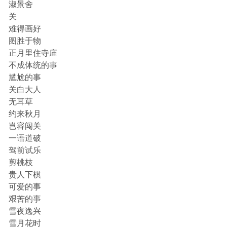
淑景舍
关
难得画好
图胜于物
正月里住寺庙
不成体统的事
尴尬的事
关白大人
无耳草
约来秋月
岂容闯关
一语道破
驾前试乐
剪桃枝
贵人下棋
可爱的事
艰苦的事
雪夜逸兴
雪月花时