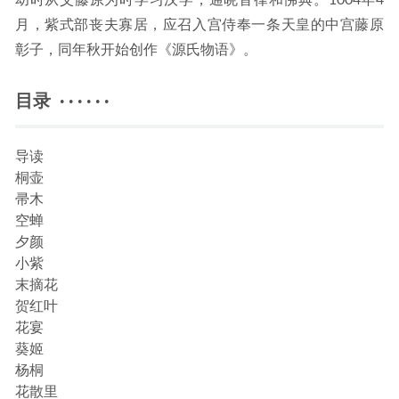
幼时从父藤原为时学习汉学，通晓音律和佛典。1004年4
月，紫式部丧夫寡居，应召入宫侍奉一条天皇的中宫藤原
彰子，同年秋开始创作《源氏物语》。
目录 · · · · · ·
导读
桐壶
帚木
空蝉
夕颜
小紫
末摘花
贺红叶
花宴
葵姬
杨桐
花散里