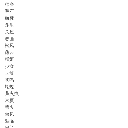
须磨
明石
航标
蓬生
关屋
赛画
松风
薄云
槿姬
少女
玉鬘
初鸣
蝴蝶
萤火虫
常夏
篝火
台风
驾临