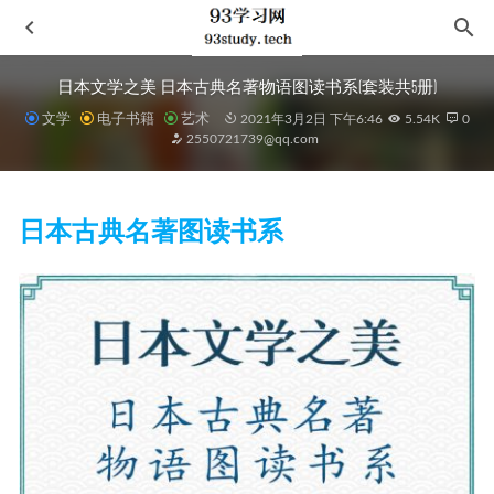
日本文学之美 日本古典名著物语图读书系(套装共5册)
文学
电子书籍
艺术
2021年3月2日 下午6:46
5.54K
0
2550721739@qq.com
日本古典名著图读书系
疑惑
2021-07-13
《认识性学（第六版插图版）》
2020-11-07
普尔热瓦尔斯基
2022-11-12
大明王朝的七张面孔
2023-03-11
TCF阅读
2022-04-23