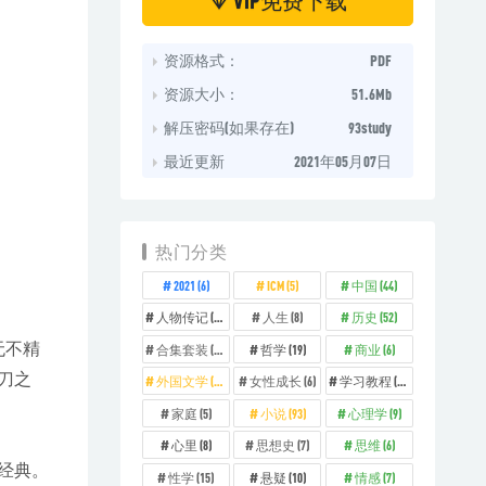
资源格式：
PDF
资源大小：
51.6Mb
解压密码(如果存在)
93study
最近更新
2021年05月07日
热门分类
2021
(6)
ICM
(5)
中国
(44)
人物传记
(14)
人生
(8)
历史
(52)
无不精
合集套装
(11)
哲学
(19)
商业
(6)
刀之
外国文学
(26)
女性成长
(6)
学习教程
(12)
家庭
(5)
小说
(93)
心理学
(9)
心里
(8)
思想史
(7)
思维
(6)
经典。
性学
(15)
悬疑
(10)
情感
(7)