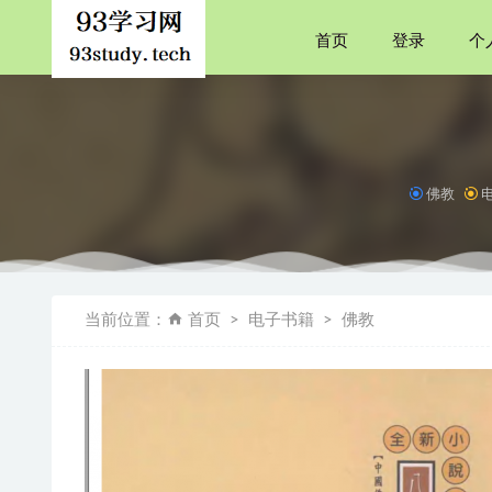
首页
登录
个
佛教
一个女人
我们时代
当前位置：
首页
电子书籍
佛教
逃避自由
活出最乐
2020年P