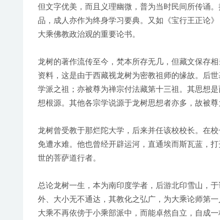
但文字优美，而且义理幽微，普为当时民间所传诵。
品，成人亦作为终身学习要典。又如《宝行王正论》
大乘佛教政治观的重要论书。
龙树的著作流传至今，梵本所存无几，但藏文保存相
资料，这是由于西藏视龙树为密教祖师的缘故。后世
学派之祖；亦被尊为禅宗付法藏第十三祖。其思想是
想根源。其他各宗学说源于龙树思想者亦多，故被尊为
龙树曾受教于那烂陀大学，后来并任该校校长。在校
免遭水难。他也曾经开辟运河，直通埃而斯瓦蓝，打
世的菩萨道行者。
总论龙树一生，本为南印度学者，后游北印雪山，于
外、大小无不通达，其教化之弘广，为大乘论师第一
大乘不再依傍于小乘部派中，而能卓然自立，自成一