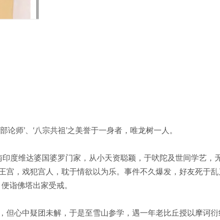
部论师’、‘八宗共祖’之美誉于一身者，唯龙树一人。
的南印度维达婆国婆罗门家，从小天资聪颖，于吠陀及世间学艺，
王宫，戏犯宫人，耽于情欲以为乐。事件不久爆发，好友死于乱
，便诣佛塔出家受戒。
，但心中疑团未解，于是至雪山参学，遇一年老比丘授以摩诃衍