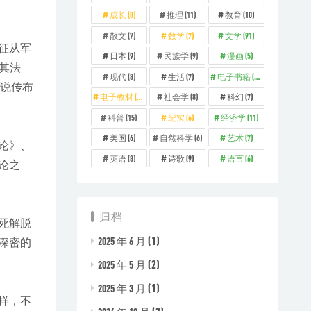
成长
(8)
推理
(11)
教育
(10)
散文
(7)
数学
(7)
文学
(91)
征从军
日本
(9)
民族学
(9)
漫画
(5)
伏其法
现代
(8)
生活
(7)
电子书籍
(329)
学说传布
电子教材
(73)
社会学
(8)
科幻
(7)
科普
(15)
纪实
(6)
经济学
(11)
美国
(6)
自然科学
(6)
艺术
(7)
论》、
英语
(8)
诗歌
(9)
语言
(6)
论之
归档
死解脱
(1)
2025 年 6 月
深密的
(2)
2025 年 5 月
(1)
2025 年 3 月
样，不