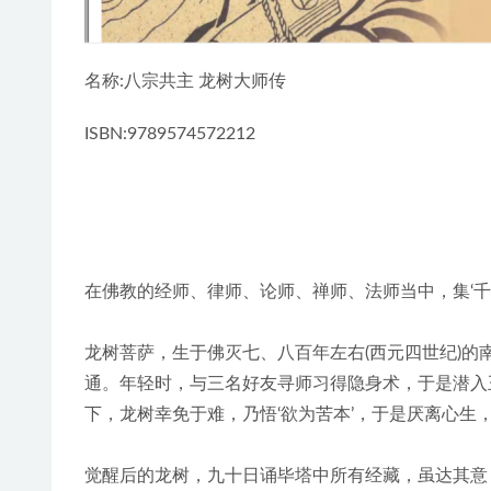
名称:八宗共主 龙树大师传
ISBN:9789574572212
在佛教的经师、律师、论师、禅师、法师当中，集‘千
龙树菩萨，生于佛灭七、八百年左右(西元四世纪)
通。年轻时，与三名好友寻师习得隐身术，于是潜入
下，龙树幸免于难，乃悟‘欲为苦本’，于是厌离心生
觉醒后的龙树，九十日诵毕塔中所有经藏，虽达其意