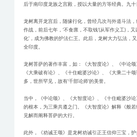
后于南印度龙族之宫殿，授以大量的方等经典。九十
龙树离开龙宫后，随缘行化，曾经几次与外道斗法，
作战，前后七年，‘不食廪，不取钱’(从军作义工)
化’，成为佛教的护法仁王。此后，龙树大力弘法，
全印度。
龙树菩萨的著作丰富，如：《大智度论》、《中论颂
《大乘破有论》、《十住毗婆沙论》、《大乘二十颂
多，世所罕见，故有‘千部论师’的美誉。
当中，《中论颂》、《大智度论》、《十住毗婆沙论
的根本，为三乘共遵之门。《大智度论》解释《般若
见解而阐释菩萨的大行。
此外，《劝诫王颂》是龙树劝诫引正王信仰三宝，护