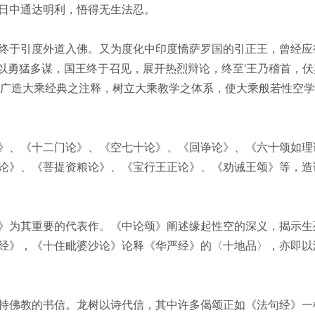
日中通达明利，悟得无生法忍。
终于引度外道入佛。又为度化中印度憍萨罗国的引正王，曾经应
，又以勇猛多谋，国王终于召见，展开热烈辩论，终至‘王乃稽首，
又广造大乘经典之注释，树立大乘教学之体系，使大乘般若性空
》、《十二门论》、《空七十论》、《回诤论》、《六十颂如理
论》、《菩提资粮论》、《宝行王正论》、《劝诫王颂》等，造
》为其重要的代表作。《中论颂》阐述缘起性空的深义，揭示生
经》，《十住毗婆沙论》论释《华严经》的〈十地品〉，亦即以
持佛教的书信。龙树以诗代信，其中许多偈颂正如《法句经》一