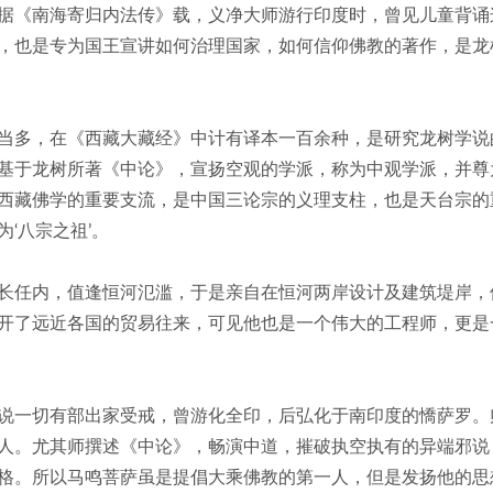
据《南海寄归内法传》载，义净大师游行印度时，曾见儿童背诵
，也是专为国王宣讲如何治理国家，如何信仰佛教的著作，是龙
当多，在《西藏大藏经》中计有译本一百余种，是研究龙树学说
基于龙树所著《中论》，宣扬空观的学派，称为中观学派，并尊
西藏佛学的重要支流，是中国三论宗的义理支柱，也是天台宗的
‘八宗之祖’。
长任内，值逢恒河氾滥，于是亲自在恒河两岸设计及建筑堤岸，
开了远近各国的贸易往来，可见他也是一个伟大的工程师，更是
说一切有部出家受戒，曾游化全印，后弘化于南印度的憍萨罗。
人。尤其师撰述《中论》，畅演中道，摧破执空执有的异端邪说
格。所以马鸣菩萨虽是提倡大乘佛教的第一人，但是发扬他的思