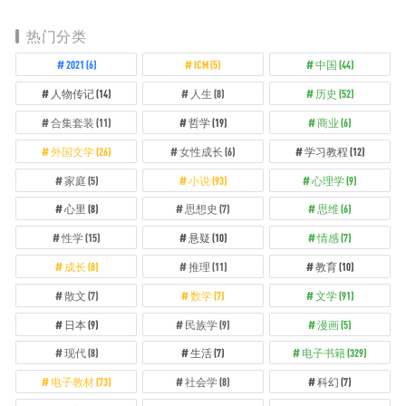
热门分类
2021
(6)
ICM
(5)
中国
(44)
人物传记
(14)
人生
(8)
历史
(52)
合集套装
(11)
哲学
(19)
商业
(6)
外国文学
(26)
女性成长
(6)
学习教程
(12)
家庭
(5)
小说
(93)
心理学
(9)
心里
(8)
思想史
(7)
思维
(6)
性学
(15)
悬疑
(10)
情感
(7)
成长
(8)
推理
(11)
教育
(10)
散文
(7)
数学
(7)
文学
(91)
日本
(9)
民族学
(9)
漫画
(5)
现代
(8)
生活
(7)
电子书籍
(329)
电子教材
(73)
社会学
(8)
科幻
(7)