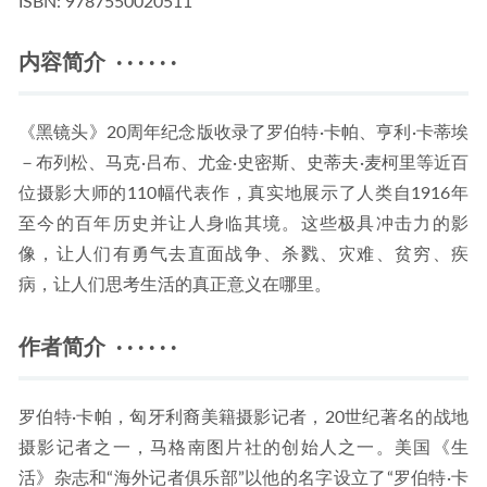
ISBN:
9787550020511
内容简介 · · · · · ·
《黑镜头》20周年纪念版收录了罗伯特·卡帕、亨利·卡蒂埃
－布列松、马克·吕布、尤金·史密斯、史蒂夫·麦柯里等近百
位摄影大师的110幅代表作，真实地展示了人类自1916年
至今的百年历史并让人身临其境。这些极具冲击力的影
像，让人们有勇气去直面战争、杀戮、灾难、贫穷、疾
病，让人们思考生活的真正意义在哪里。
作者简介 · · · · · ·
罗伯特·卡帕，匈牙利裔美籍摄影记者，20世纪著名的战地
摄影记者之一，马格南图片社的创始人之一。美国《生
活》杂志和“海外记者俱乐部”以他的名字设立了“罗伯特·卡