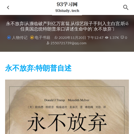
永不放弃(从濒临破产到亿万富翁,从综艺段子手到入主白宫,听45
任美国总统特朗普亲口讲述生命中的“永不放弃”)
人物传记
电子书籍
2020年11月20日 下午12:47
1.37K
0
2550721739@qq.com
永不放弃:特朗普自述
新视野英语教程1（读写教程 第3版 附光盘）十二五”职业教
育国家规划教材
2021-10-22
中国古代北方民族通论
2021-03-03
小岛经济学 -鱼、美元和经济的故事
2022-09-22
烟火人间
2022-10-29
经济学原理（第7版）微观经济学分册
2022-09-16