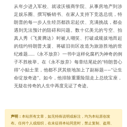
从年少进入军校、就读沃顿商学院、从事房地产到涉
足娱乐圈、撰写畅销书、在家人支持下竞选总统，特
朗普的每一步人生经历都跌宕起伏、充满挑战，都会
遇到无法预计的阻碍和问题。数十亿美元的亏空、拍
真人秀《飞黄腾达》时被人嘲笑、打破成规拔地而起
的纽约特朗普大厦、将破旧街区改造为旅游胜地的世
纪难题……《永不放弃》一书中这样化腐朽为神奇的例
子不胜枚举。在《永不放弃》每章结尾处的“特朗普心
得”小贴士里，他都不厌其烦地加上了副标题——“让生
命绽放奇迹”。如今，他排除重重险阻走上总统宝座，
无疑在传奇的人生中再度见证了奇迹。
声明：
本站所有文章，如无特殊说明或标注，均为本站原创发
布。任何个人或组织，在未征得本站同意时，禁止复制、盗用、