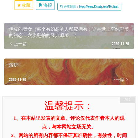
收藏
海报
分享链接：https://www.93study.tech/144.html
伊豆的舞女（每个有幻想的人都应拥有！这是世上至纯至美
的初恋，六次翻拍的经典原著。 ）
上一篇
2020-11-20
熔炉
2020-11-20
下一篇
温馨提示：
1、在本站里发表的文章、评论仅代表作者本人的观
点，与本网站立场无关。
2、网站的所有内容都不保证其准确性，有效性，时间