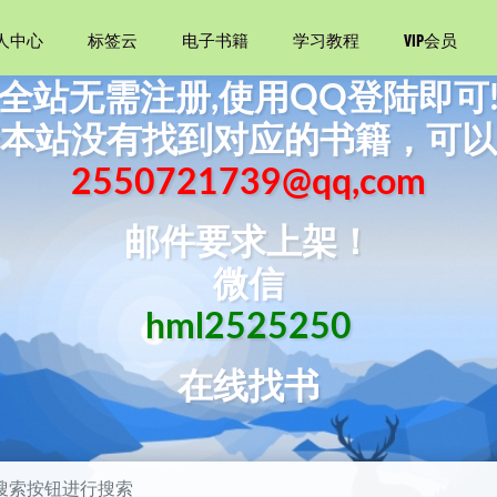
人中心
标签云
电子书籍
学习教程
VIP会员
全站无需注册,使用QQ登陆即可
本站没有找到对应的书籍，可以
2550721739@qq,com
邮件要求上架！
leSASBook中文版入门指南(第5版)
2022-11-26
微信
2023-04-01
hml2525250
夷-中国传统政治文化研究
2021-05-07
理
2022-07-11
在线找书
局（全四册）
2021-12-06