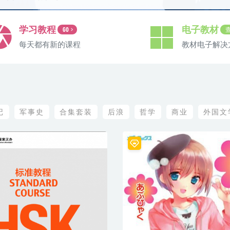
学习教程
电子教材
GO
每天都有新的课程
教材电子解决
记
军事史
合集套装
后浪
哲学
商业
外国文