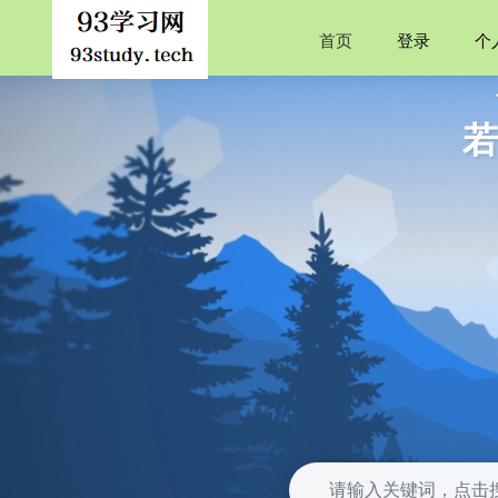
首页
登录
个
若
TheLitt
轻笔淡痕
正统与华
金字塔原
古董局中