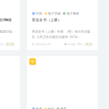
中国
电子书籍
电子教材
190種
景岳全书（上册）
建議SEX結
景岳全书（上册）作者: （明）张介宾出版
.
社: 人民卫生出版社出版年: 2007[&h...
0
12
2024-07-23
1.43K
0
3
健康
性学
教育