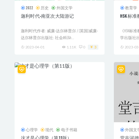
2022
历史
外国文学
教育学
迦利时代-南亚次大陆游记
HSK标
迦利时代作者: 威廉·达尔林普尔 / [英国]威廉·
《HSK标
达尔林普尔出版社: 社会科[&h...
学出版社出
2023-04-01
1.11K
0
3
2023-03
心理学
现代
电子书籍
外国文
这才是心理学（第11版）
堂吉诃德