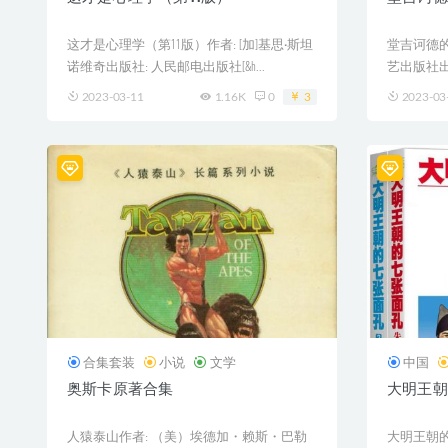
这才是心理学（第11版）作者: [加]基思·斯坦
堂吉诃德的
诺维奇出版社: 人民邮电出版社[&h...
艺出版社出品方
2023-03-11
1.16K
0
3
2023-03
合集套装
小说
文学
中国
奥斯卡原著合集
大明王朝
人猿泰山作者: （美）埃德加・赖斯・巴勒
大明王朝的