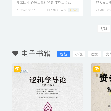
斯出版社: 作家出版社译者: 李尧出[&he...
津人民出版社
2023-03-11
1.32K
0
6.6
2023-03
6/43
电子书籍
最新
小说
散文
文