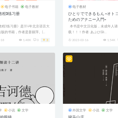
电子书籍
电子教材
电子教材
准教程3练习册
ひとりでできるもん ~オト
ためのアナニー入門~
准教程3练习册》是2014年北京语言大
本书是中文汉化版，未成年人请
版的书籍，作者是姜丽萍。[...
载！！！作者: あぶひ[&h...
-18
1.48K
0
3
2023-03-16
1.54K
学
小说
文学
外国文学
小说
文学
的眼镜
骏马山庄