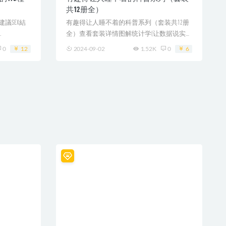
共12册全）
建議SEX結
有趣得让人睡不着的科普系列（套装共12册
.
全）查看套装详情图解统计学(让数据说实话
[&...
0
12
2024-09-02
1.52K
0
6