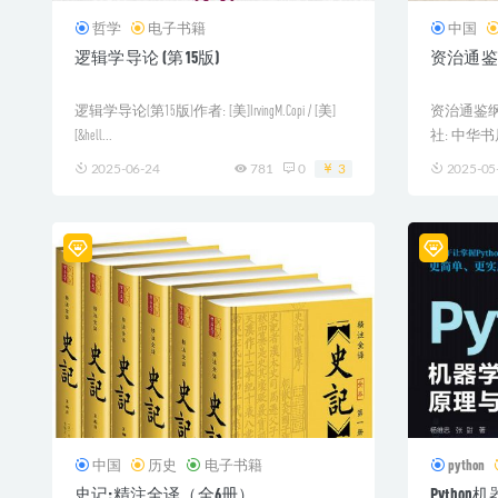
哲学
电子书籍
中国
逻辑学导论 (第15版)
资治通鉴
逻辑学导论(第15版)作者: [美]IrvingM.Copi / [美]
资治通鉴纲
[&hell...
社: 中华书
2025-06-24
781
0
3
2025-05
中国
历史
电子书籍
python
史记:精注全译（全6册）
Pytho