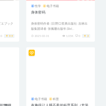
性学
电子书籍
身体密码
 ピエブック
身体密码作者: [日]野口哲典出版社: 吉林出
版集团译者: 张佩珊出版年:[&hel...
0
9.9
2025-03-31
1.05K
0
3
电子书籍
科普
190種
有趣得让人睡不着的科普系列（套装