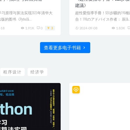
建議》
机器学习原理与算法实现2023年清华大
超性愛指導手冊！SEX步驟的190種
图书《Pytho[&...
合！190のアドバイス作者： 辰[&..
-18
1.91K
0
3
2024-09-08
1.83K
查看更多电子书籍
程序设计
经济学