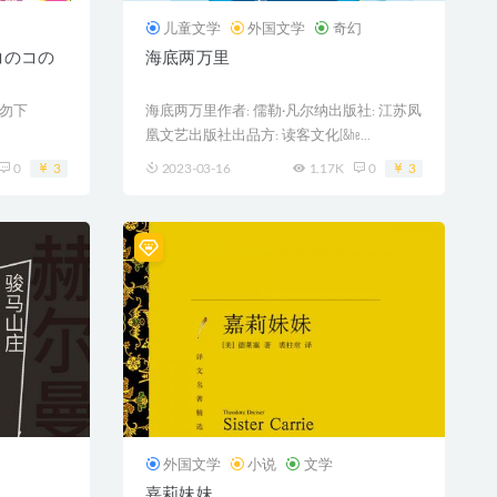
儿童文学
外国文学
奇幻
コのコの
海底两万里
勿下
海底两万里作者: 儒勒·凡尔纳出版社: 江苏凤
凰文艺出版社出品方: 读客文化[&he...
0
3
2023-03-16
1.17K
0
3
外国文学
小说
文学
嘉莉妹妹