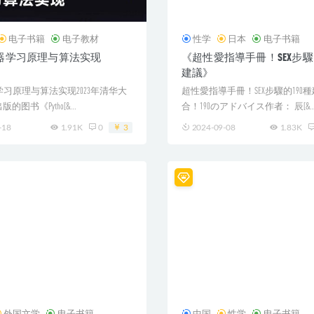
电子书籍
电子教材
性学
日本
电子书籍
n机器学习原理与算法实现
《超性愛指導手冊！SEX步驟的
建議》
机器学习原理与算法实现2023年清华大
超性愛指導手冊！SEX步驟的190種
图书《Pytho[&...
合！190のアドバイス作者： 辰[&..
-18
1.91K
0
3
2024-09-08
1.83K
外国文学
电子书籍
中国
性学
电子书籍