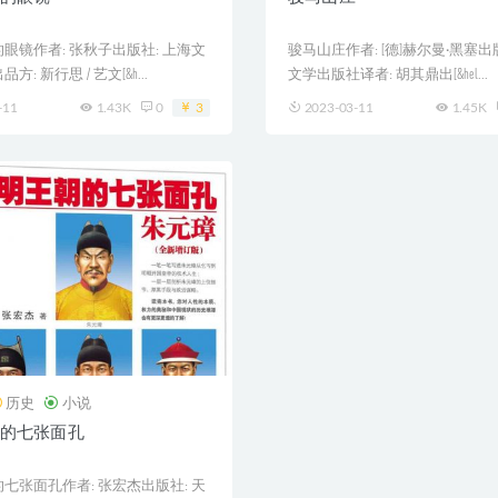
眼镜作者: 张秋子出版社: 上海文
骏马山庄作者: [德]赫尔曼·黑塞出
: 新行思 / 艺文[&h...
文学出版社译者: 胡其鼎出[&hel...
-11
1.43K
0
3
2023-03-11
1.45K
历史
小说
的七张面孔
七张面孔作者: 张宏杰出版社: 天