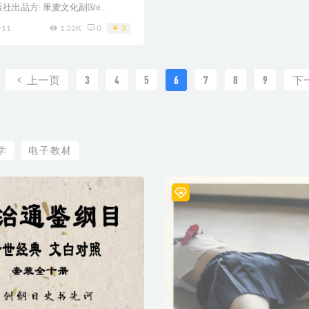
出品方: 果麦文化副[&he...
-11
1.22K
0
3
上一页
3
4
5
6
7
8
9
下
学
电子教材