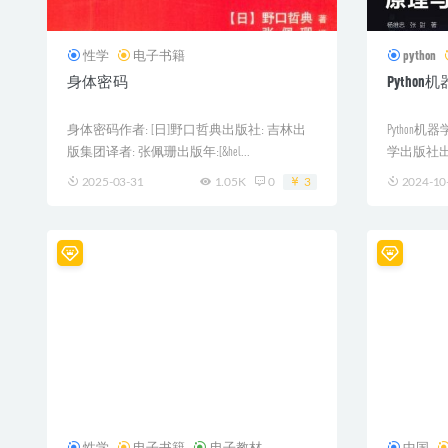
性学
电子书籍
python
身体密码
Pytho
身体密码作者: [日]野口哲典出版社: 吉林出
Python
版集团译者: 张佩珊出版年:[&hel...
学出版社出版的
2025-03-31
1.05K
0
3
2024-10
性学
电子书籍
电子教材
中国