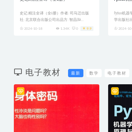
史记:精注全译（全6册）作者: 司马迁出版
Python
社: 北京联合出版公司出品方: 智品[&h...
学出版社出版的
2024-10-18
1.34K
0
9.9
2024-10
电子教材
最新
数学
电子教材