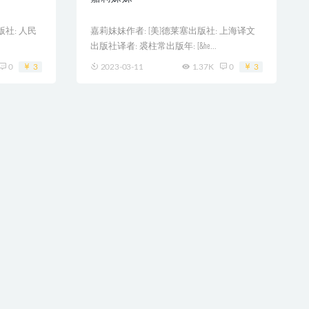
版社: 人民
嘉莉妹妹作者: [美]德莱塞出版社: 上海译文
出版社译者: 裘柱常出版年: [&he...
0
3
2023-03-11
1.37K
0
3