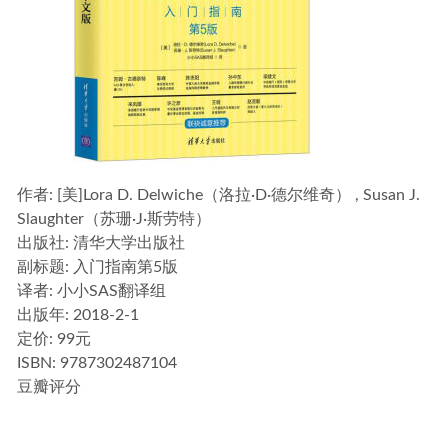
作者
: [美]Lora D. Delwiche（洛拉·D·德尔维奇） , Susan J.
Slaughter（苏珊·J·斯劳特）
出版社:
清华大学出版社
副标题:
入门指南第5版
译者
: 小小SAS翻译组
出版年:
2018-2-1
定价:
99元
ISBN:
9787302487104
豆瓣评分