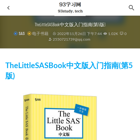
TheLittleSASBook中文版入门指南(第5版)
SAS
电子书籍
2022年11月26日 下午7:44
1.02K
0
2550721739@qq.com
TheLittleSASBook中文版入门指南(第5
版)
通鉴纪事本末（注译本）（套装共42册）
2022-08-22
云边有个小卖部（张嘉佳全新力作！写给我们所遇见的悲伤
和希望，和路上从未断绝的一缕光！）
2020-11-18
三星内幕 李健熙的传奇人生
2021-05-07
刘醒龙经典作品全集：共33册
2021-08-10
治大国若烹小鲜
2024-08-17