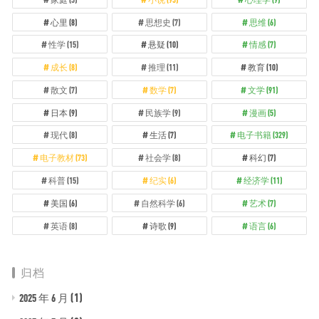
心里
(8)
思想史
(7)
思维
(6)
性学
(15)
悬疑
(10)
情感
(7)
成长
(8)
推理
(11)
教育
(10)
散文
(7)
数学
(7)
文学
(91)
日本
(9)
民族学
(9)
漫画
(5)
现代
(8)
生活
(7)
电子书籍
(329)
电子教材
(73)
社会学
(8)
科幻
(7)
科普
(15)
纪实
(6)
经济学
(11)
美国
(6)
自然科学
(6)
艺术
(7)
英语
(8)
诗歌
(9)
语言
(6)
归档
(1)
2025 年 6 月