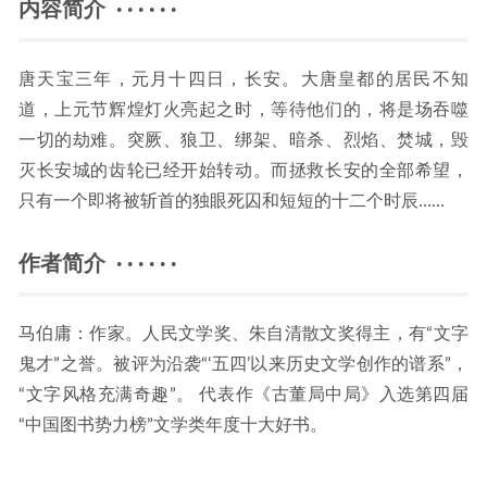
内容简介 · · · · · ·
唐天宝三年，元月十四日，长安。大唐皇都的居民不知
道，上元节辉煌灯火亮起之时，等待他们的，将是场吞噬
一切的劫难。突厥、狼卫、绑架、暗杀、烈焰、焚城，毁
灭长安城的齿轮已经开始转动。而拯救长安的全部希望，
只有一个即将被斩首的独眼死囚和短短的十二个时辰……
作者简介 · · · · · ·
马伯庸：作家。人民文学奖、朱自清散文奖得主，有“文字
鬼才”之誉。被评为沿袭“‘五四’以来历史文学创作的谱系”，
“文字风格充满奇趣”。 代表作《古董局中局》入选第四届
“中国图书势力榜”文学类年度十大好书。