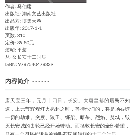
作者
: 马伯庸
出版社:
湖南文艺出版社
出品方:
博集天卷
出版年:
2017-1-1
页数:
310
定价:
39.80元
装帧:
平装
丛书:
长安十二时辰
ISBN:
9787540478339
内容简介 · · · · · ·
唐天宝三年，元月十四日，长安。大唐皇都的居民不知
道，上元节辉煌灯火亮起之时，等待他们的，将是场吞噬
一切的劫难。突厥、狼卫、绑架、暗杀、烈焰、焚城，毁
灭长安城的齿轮已经开始转动。而拯救长安的全部希望，
只有一个即将被斩首的独眼死囚和短短的十二个时辰……