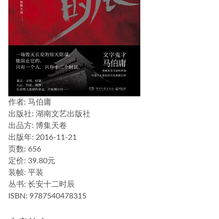
作者
: 马伯庸
出版社:
湖南文艺出版社
出品方:
博集天卷
出版年:
2016-11-21
页数:
656
定价:
39.80元
装帧:
平装
丛书:
长安十二时辰
ISBN:
9787540478315