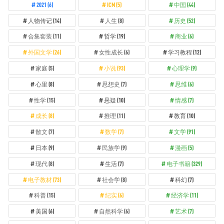
2021
(6)
ICM
(5)
中国
(44)
人物传记
(14)
人生
(8)
历史
(52)
合集套装
(11)
哲学
(19)
商业
(6)
外国文学
(26)
女性成长
(6)
学习教程
(12)
家庭
(5)
小说
(93)
心理学
(9)
心里
(8)
思想史
(7)
思维
(6)
性学
(15)
悬疑
(10)
情感
(7)
成长
(8)
推理
(11)
教育
(10)
散文
(7)
数学
(7)
文学
(91)
日本
(9)
民族学
(9)
漫画
(5)
现代
(8)
生活
(7)
电子书籍
(329)
电子教材
(73)
社会学
(8)
科幻
(7)
科普
(15)
纪实
(6)
经济学
(11)
美国
(6)
自然科学
(6)
艺术
(7)