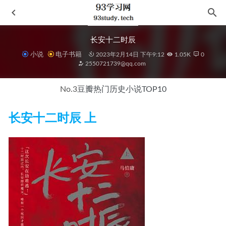
长安十二时辰
小说
电子书籍
2023年2月14日 下午9:12
1.05K
0
2550721739@qq.com
No.3
豆瓣热门历史小说TOP10
长安十二时辰 上
陶艺美学录
2021-03-04
文城
2021-06-06
冯友兰哲思录
2021-01-25
云没有回答
2021-08-14
历史的棋局
2023-12-23