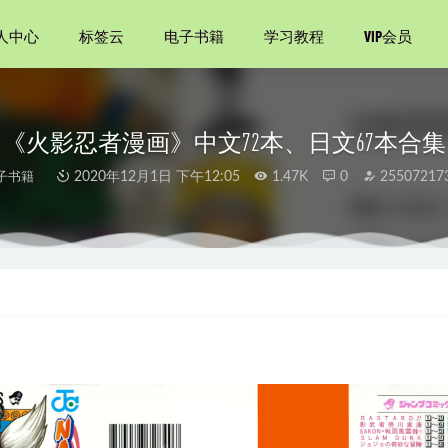
人中心
标签云
电子书籍
学习教程
VIP会员
《火影忍者漫画》中文72本、日文67本合集
子书籍
2020年12月1日 下午12:05
1.47K
0
25507217
français Alter ego 5 C1-C2
2023-01-14
系统 原理设计应用
2021-05-13
（全六册）
2020-11-19
人
2022-10-29
司理财》（第9版）笔记和课后习题详解
2023-11-01