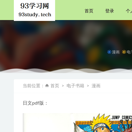
首页
登录
个
漫画
电
Méthode de 
燃料电池
当前位置：
首页
电子书籍
漫画
诛仙全集
偷影子的
日文pdf版：
罗斯《公