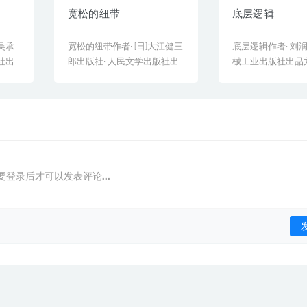
宽松的纽带
底层逻辑
吴承
宽松的纽带作者: [日]大江健三
底层逻辑作者: 刘润
社出
郎出版社: 人民文学出版社出
械工业出版社出品方
品方: 活字文化[&he...
管副标题: 看清[&he..
要登录后才可以发表评论...