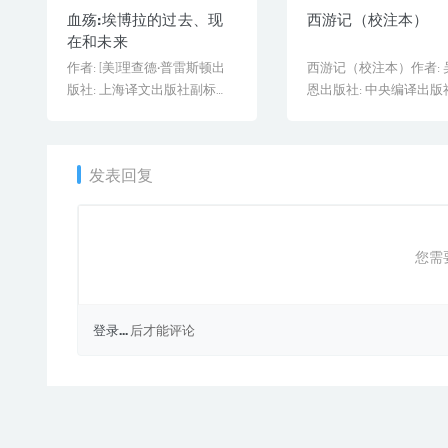
血殇:埃博拉的过去、现
西游记（校注本）
在和未来
作者: [美]理查德·普雷斯顿出
西游记（校注本）作者: 
版社: 上海译文出版社副标
恩出版社: 中央编译出版
题: 埃博拉的过去[&he...
版年: 2014-10[&h...
发表回复
您需
登录...
后才能评论