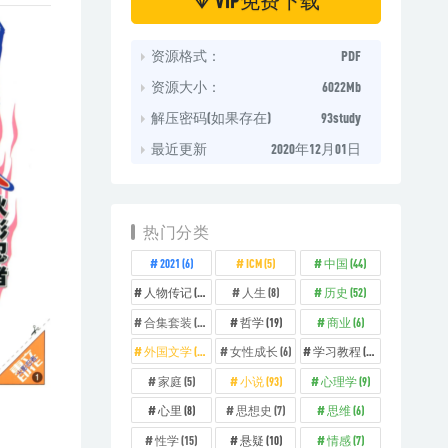
资源格式：
PDF
资源大小：
6022Mb
解压密码(如果存在)
93study
最近更新
2020年12月01日
热门分类
2021
(6)
ICM
(5)
中国
(44)
人物传记
(14)
人生
(8)
历史
(52)
合集套装
(11)
哲学
(19)
商业
(6)
外国文学
(26)
女性成长
(6)
学习教程
(12)
家庭
(5)
小说
(93)
心理学
(9)
心里
(8)
思想史
(7)
思维
(6)
性学
(15)
悬疑
(10)
情感
(7)