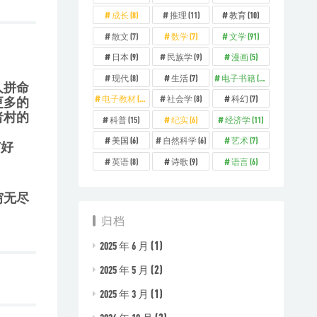
成长
(8)
推理
(11)
教育
(10)
散文
(7)
数学
(7)
文学
(91)
日本
(9)
民族学
(9)
漫画
(5)
现代
(8)
生活
(7)
电子书籍
(329)
人拼命
电子教材
(73)
社会学
(8)
科幻
(7)
更多的
者村的
科普
(15)
纪实
(6)
经济学
(11)
美国
(6)
自然科学
(6)
艺术
(7)
有好
英语
(8)
诗歌
(9)
语言
(6)
穷无尽
归档
(1)
2025 年 6 月
(2)
2025 年 5 月
(1)
2025 年 3 月