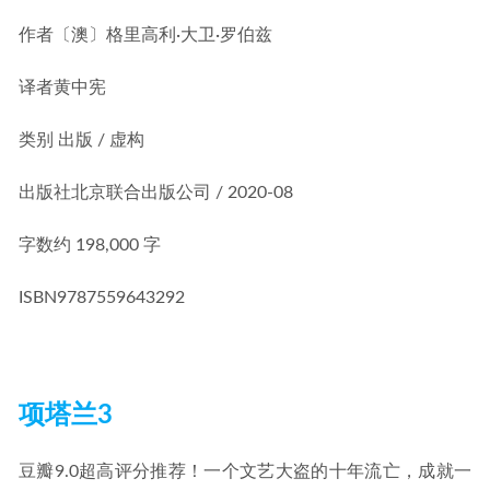
作者
〔澳〕格里高利·大卫·罗伯兹
译者
黄中宪
类别
出版 / 虚构
出版社
北京联合出版公司 / 2020-08
字数
约 198,000 字
ISBN
9787559643292
项塔兰3
豆瓣9.0超高评分推荐！一个文艺大盗的十年流亡，成就一