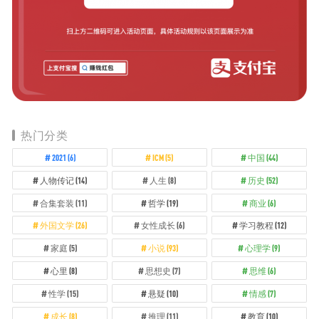
热门分类
2021
(6)
ICM
(5)
中国
(44)
人物传记
(14)
人生
(8)
历史
(52)
合集套装
(11)
哲学
(19)
商业
(6)
外国文学
(26)
女性成长
(6)
学习教程
(12)
家庭
(5)
小说
(93)
心理学
(9)
心里
(8)
思想史
(7)
思维
(6)
性学
(15)
悬疑
(10)
情感
(7)
成长
(8)
推理
(11)
教育
(10)