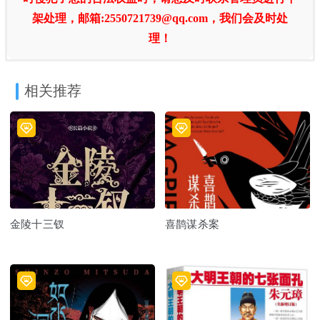
架处理，邮箱:2550721739@qq.com，我们会及时处
理！
相关推荐
金陵十三钗
喜鹊谋杀案