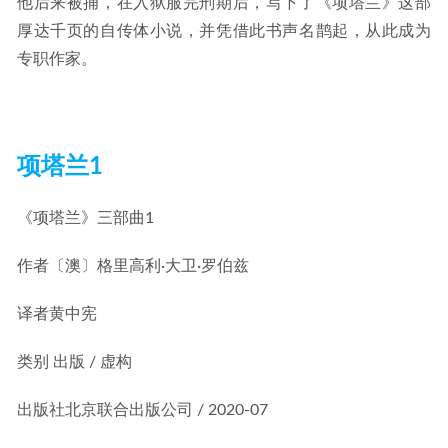
他后来被捕，在入狱服完刑期后，写下了《项塔兰》这部
厚达千页的自传体小说，并凭借此书声名鹊起，从此成为
专职作家。
项塔兰1
《项塔兰》三部曲1
作者
〔澳〕格里高利·大卫·罗伯兹
译者
黄中宪
类别
出版 / 虚构
出版社
北京联合出版公司 / 2020-07