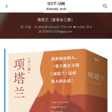
项塔兰（套装全三册）
小说
2021年1月16日 下午3:54
1.61K
0
2550721739@qq.com
《素女经：华夏房室养生文化第一书》
2023-09-08
《安卓逆向分析第一期115集》
2020-11-07
《叶广芩散文精选集》—叶广芩
2021-08-15
故事：材质、结构、风格和银幕剧作的原理
2020-12-02
死亡赋格
2021-08-29