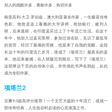
别人的残酷许多，勇敢许多，热切许多
格里高利·大卫·罗伯兹，澳大利亚著名作家，一生极富传奇
色彩。他曾是染上毒瘾的大学讲师，抢劫银行，被判入
狱，后来逃狱，在印度孟买过上了十年流亡生活。在这十
年中，他加入过孟买黑帮，参加过游击队，见识了最低等
的贫苦，经历了最痛的苦难，也迎来了自我的觉醒。这段
长达十年的印度流亡岁月，便成了《项塔兰》最真实的蓝
本。他后来被捕，在入狱服完刑期后，写下了《项塔兰》
这部厚达千页的自传体小说，并凭借此书声名鹊起，从此
成为专职作家。
项塔兰2
豆瓣9.0超高评分推荐！一个文艺大盗的十年流亡，成就一
部传奇经典，人生低谷时必读的心灵涤荡之书。