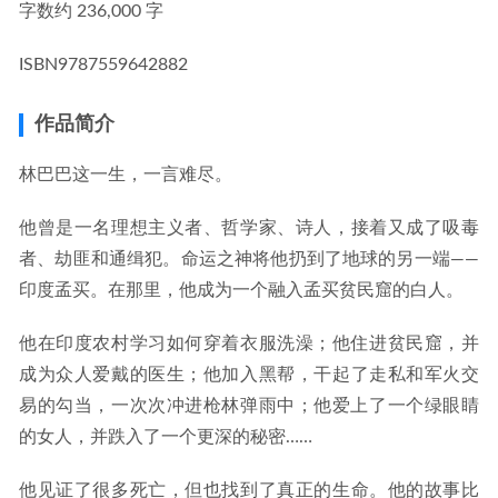
字数
约 236,000 字
ISBN
9787559642882
作品简介
林巴巴这一生，一言难尽。
他曾是一名理想主义者、哲学家、诗人，接着又成了吸毒
者、劫匪和通缉犯。命运之神将他扔到了地球的另一端——
印度孟买。在那里，他成为一个融入孟买贫民窟的白人。
他在印度农村学习如何穿着衣服洗澡；他住进贫民窟，并
成为众人爱戴的医生；他加入黑帮，干起了走私和军火交
易的勾当，一次次冲进枪林弹雨中；他爱上了一个绿眼睛
的女人，并跌入了一个更深的秘密……
他见证了很多死亡，但也找到了真正的生命。他的故事比