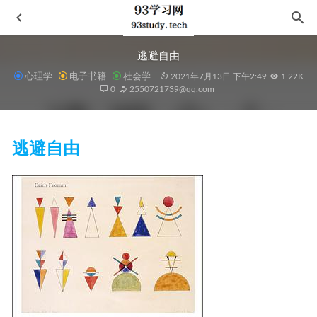
逃避自由
心理学
电子书籍
社会学
2021年7月13日 下午2:49
1.22K
0
2550721739@qq.com
逃避自由
房思琪的初恋乐园
2021-10-11
重走
2021-08-15
灵魂之伤
2021-05-25
史蒂芬·平克“语言与人性”五部曲（套装5册）
2021-01-16
堂吉诃德的眼镜
2023-03-11