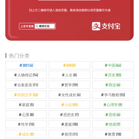
热门分类
2021
(6)
ICM
(5)
中国
(44)
人物传记
(14)
人生
(8)
历史
(52)
合集套装
(11)
哲学
(19)
商业
(6)
外国文学
(26)
女性成长
(6)
学习教程
(12)
家庭
(5)
小说
(93)
心理学
(9)
心里
(8)
思想史
(7)
思维
(6)
性学
(15)
悬疑
(10)
情感
(7)
成长
(8)
推理
(11)
教育
(10)