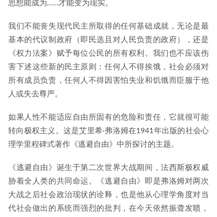
思想能成为……才能变为现实。
我们不能丧失现代民主所取得的任何基础成就，无论是最
基本的代议制政府（即民选且对人民负责的政府），还是
《权力法案》赋予每位公民的所有权利。我们也不应该伤
害下述这些新的民主原则：任何人不得挨饿，社会必须对
所有成员负责，任何人不得因害怕失业和饥饿而臣服于他
人或失去尊严。
如果人性不能适应自由所固有的危险和责任，它就很可能
转向极权主义。这是艾里希·弗洛姆在1941年出版的社会心
理学里程碑式著作《逃避自由》中所探讨的主题。
《逃避自由》诞生于第二次世界大战期间，法西斯极权威
胁着全人类的共同命运。《逃避自由》即是弗洛姆对两次
大战之后社会政治现状的诠释，也是他从心理学角度对当
代社会做出的系统而强烈的批判，在今天依然振聋发聩，