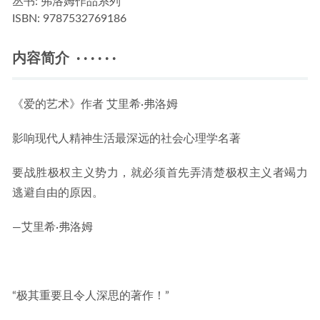
丛书:
弗洛姆作品系列
ISBN:
9787532769186
内容简介 · · · · · ·
《爱的艺术》作者 艾里希·弗洛姆
影响现代人精神生活最深远的社会心理学名著
要战胜极权主义势力，就必须首先弄清楚极权主义者竭力
逃避自由的原因。
—艾里希·弗洛姆
“极其重要且令人深思的著作！”