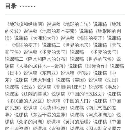
目录 · · · · · ·
《地球仪和经纬网》说课稿《地球的自转》说课稿《地球
的公转》说课稿《地图的基本要素》说课稿《地形图的判
读》说课稿《大洲和大洋》说课稿《海陆的变迁》说课稿
一《海陆的变迁》说课稿二《世界的地形》说课稿《天气
和气候》说课稿《多变的天气》说课稿一《多变的天气》
说课稿二《降水和降水的分布》说课稿《世界的气候》说
课稿《人类的居住地——聚落》说课稿《国际合作》说课稿
《日本》说课稿《东南亚》说课稿《印度》说课稿《中
东》说课稿《澳大利亚》说课稿《美国》说课稿《法国》
说课稿《巴西》说课稿《非洲(第1课时)》说课稿《埃及》
说课案《辽阔的疆域》说课稿《中国的行政区划》说课稿
《多民族的大家庭》说课稿《中国的人口》说课稿《中国
的民族》说课稿《地势和地形》说课稿《南北气温的差
异》说课稿《东西干湿的差异》说课稿《河流和湖泊》说
课稿《众多的河湖》说课稿《黄河的治理》说课稿《中国
的土地资源》说课稿《水资源》说课稿《因地制宜发展农