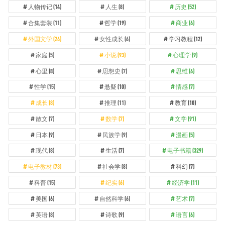
人物传记
(14)
人生
(8)
历史
(52)
合集套装
(11)
哲学
(19)
商业
(6)
外国文学
(26)
女性成长
(6)
学习教程
(12)
家庭
(5)
小说
(93)
心理学
(9)
心里
(8)
思想史
(7)
思维
(6)
性学
(15)
悬疑
(10)
情感
(7)
成长
(8)
推理
(11)
教育
(10)
散文
(7)
数学
(7)
文学
(91)
日本
(9)
民族学
(9)
漫画
(5)
现代
(8)
生活
(7)
电子书籍
(329)
电子教材
(73)
社会学
(8)
科幻
(7)
科普
(15)
纪实
(6)
经济学
(11)
美国
(6)
自然科学
(6)
艺术
(7)
英语
(8)
诗歌
(9)
语言
(6)