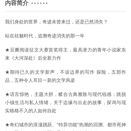
内容简介 · · · · · ·
我们身处的世界，奇迹未曾来过，还是已然消失？
站在祛魅时代，追溯奇迹消失的那一年
★豆瓣阅读征文大赛首奖得主，最具潜力的青年小说家东
来《大河深处》后全新力作
★期待已久的文学新声，不设边界的写作 探险，五部作
品，五种令人耳目一新的文学风姿
★语言惊艳，主题大胆，糅合古典雅致与现代锐感；跳脱
小镇生活与私人情绪，关于边缘与出走的故事，探询与现
实格格不入的人如何自处
★奇幻城市的浪漫跳跃、“特异功能”热潮的回溯、都市死神