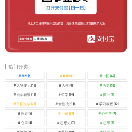
热门分类
2021
(6)
ICM
(5)
中国
(44)
人物传记
(14)
人生
(8)
历史
(52)
合集套装
(11)
哲学
(19)
商业
(6)
外国文学
(26)
女性成长
(6)
学习教程
(12)
家庭
(5)
小说
(93)
心理学
(9)
心里
(8)
思想史
(7)
思维
(6)
性学
(15)
悬疑
(10)
情感
(7)