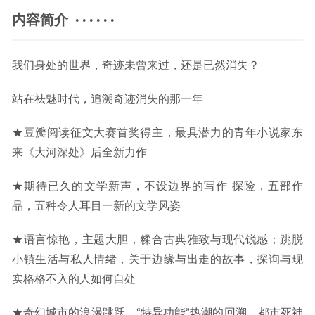
内容简介 · · · · · ·
我们身处的世界，奇迹未曾来过，还是已然消失？
站在祛魅时代，追溯奇迹消失的那一年
★豆瓣阅读征文大赛首奖得主，最具潜力的青年小说家东
来《大河深处》后全新力作
★期待已久的文学新声，不设边界的写作 探险，五部作
品，五种令人耳目一新的文学风姿
★语言惊艳，主题大胆，糅合古典雅致与现代锐感；跳脱
小镇生活与私人情绪，关于边缘与出走的故事，探询与现
实格格不入的人如何自处
★奇幻城市的浪漫跳跃、“特异功能”热潮的回溯、都市死神