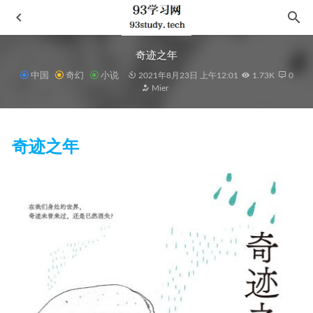
奇迹之年
中国
奇幻
小说
2021年8月23日 上午12:01
1.73K
0
Mier
奇迹之年
100个句子记完7000个雅思单词
2023-09-03
Méthode de français Alter ego 5 C1-C2
2023-01-14
文言尺牍入门
2021-09-18
中国古代小说名著插图典藏·全11种（足本无删节，人民文学
出版社倾力打造！）
2023-05-13
云游日本（套装共5册）
2021-08-29