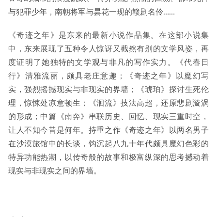
与犯罪少年，南朝将军与昙花一现的赣剧名伶……
《奇迹之年》是东来的最新小说作品集。在这部小说集
中，东来展现了五种令人惊讶又截然有别的文学风姿，再
度证明了她独特的文学观与非凡的写作实力。《代春日
行》清雅流丽，颇具老庄意趣；《奇迹之年》以魔幻写
实，强烈摇撼现实与非现实的界墙；《琥珀》探讨生死伦
理，惊悚处凉意顿生；《洄流》技法高超，还原悲剧漩涡
的形成；中篇《南奔》串联历史、回忆、现实三重时空，
让人不知今昔是何年。持重之作《奇迹之年》以两名男子
在沙漠旅馆中的长谈，钩沉起八九十年代颇具魔幻色彩的
特异功能热潮，以传奇般的故事和极富纵深的思考撼动着
现实与非现实之间的界墙。