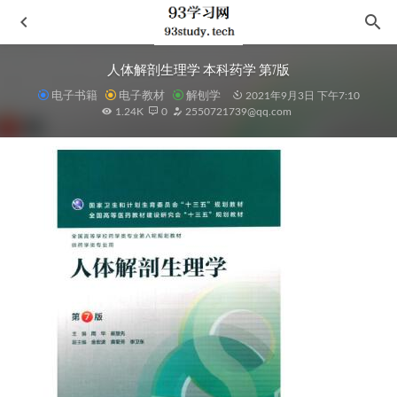
人体解剖生理学 本科药学 第7版
电子书籍
电子教材
解刨学
2021年9月3日 下午7:10
1.24K
0
2550721739@qq.com
一本书读懂碳中和
2021-11-12
黄帝四经 关尹子 尸子
2024-06-16
《The Kill Order – James Dashner》And 《Maze Runner 3 – The Death
Cure》英文原版
2020-11-30
好学好记的汉字课 趣味汉字（3-7年级 中小学生课堂内外趣
味知识读本）/好读百科系列·《手捧智库》丛书
2020-11-24
《丰乳肥臀》—莫言
2021-09-11