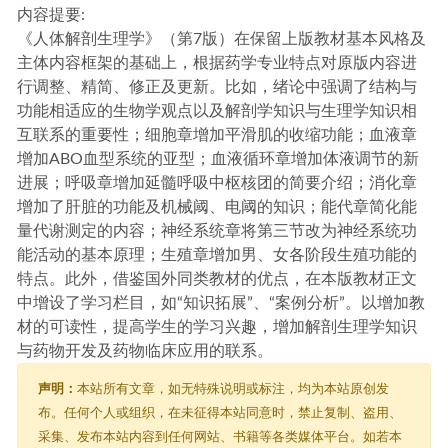
内容提要:
《人体解剖生理学》（第7版）在保留上版教材基本风格及
主体内容框架的基础上，根据药学专业特点对原版内容进
行调整、精简、修正及更新。比如，绪论中强调了结构与
功能相适应的生物学观点以及解剖学知识与生理学知识相
互联系的重要性；细胞章增加平滑肌的收缩功能；血液章
增加ABO血型系统的亚型；血液循环章增加体液调节的新
进展；呼吸章增加延髓呼吸中枢核团的简要介绍；消化章
增加了肝脏的功能及机械阈、电阈的知识；能代章简化能
量代谢测定的内容；神经系统章将第三节改为神经系统功
能活动的基本原理；生殖章增加男、女各阶段生殖功能的
特点。此外，借鉴国外同类教材的优点，在本版教材正文
中增设了学习栏目，如“知识拓展”、“案例分析”。以增加教
材的可读性，提高学生的学习兴趣，增加解剖生理学知识
与药物开发及药物临床应用的联系。
声明：
本站所有文章，如无特殊说明或标注，均为本站原创发
布。任何个人或组织，在未征得本站同意时，禁止复制、盗用、
采集、发布本站内容到任何网站、书籍等各类媒体平台。如若本