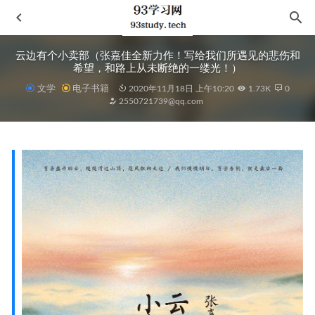
云边有个小卖部（张嘉佳全新力作！写给我们所遇见的悲伤和
希望，和路上从未断绝的一缕光！）
文学
电子书籍
2020年11月18日 上午10:20
1.73K
0
2550721739@qq.com
逃避自由
2021-07-13
醉在中国
2024-08-25
空想炮
2020-12-04
文城
2021-06-06
草莓声明
2022-07-05