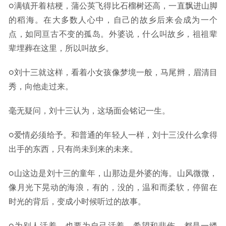
○满镇开着桔梗，蒲公英飞得比石榴树还高，一直飘进山脚
的稻海。在大多数人心中，自己的故乡后来会成为一个
点，如同亘古不变的孤岛。外婆说，什么叫故乡，祖祖辈
辈埋葬在这里，所以叫故乡。
○刘十三就这样，看着小女孩像梦境一般，马尾辫，眉清目
秀，向他走过来。
毫无疑问，刘十三认为，这场面会铭记一生。
○爱情必须给予。和普通的年轻人一样，刘十三没什么拿得
出手的东西，只有尚未到来的未来。
○山这边是刘十三的童年，山那边是外婆的海。山风微微，
像月光下晃动的海浪，有的，没的，温和而柔软，停留在
时光的背后，变成小时候听过的故事。