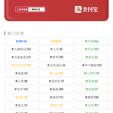
热门分类
2021
(6)
ICM
(5)
中国
(44)
人物传记
(14)
人生
(8)
历史
(52)
合集套装
(11)
哲学
(19)
商业
(6)
外国文学
(26)
女性成长
(6)
学习教程
(12)
家庭
(5)
小说
(93)
心理学
(9)
心里
(8)
思想史
(7)
思维
(6)
性学
(15)
悬疑
(10)
情感
(7)
成长
(8)
推理
(11)
教育
(10)
散文
(7)
数学
(7)
文学
(91)