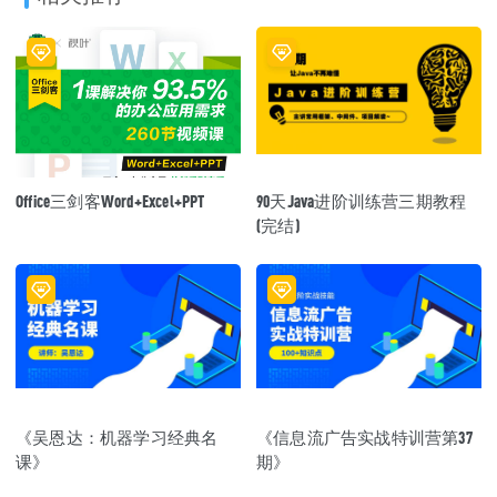
Office三剑客Word+Excel+PPT
90天Java进阶训练营三期教程
(完结)
《吴恩达：机器学习经典名
《信息流广告实战特训营第37
课》
期》