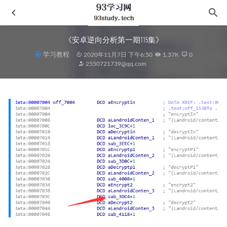
《安卓逆向分析第一期115集》
学习教程
2020年11月7日 下午6:50
1.37K
0
2550721739@qq.com
西南联大英文课
2021-06-14
邓小平文选(二)
2020-12-01
心理抚养
2022-02-23
《Maze Runner Series Complete Collection (Maze Runner)》,The –
James Dashner 原版英文小说《 移动迷宫 》
2020-11-30
历史的温度5
2021-03-02