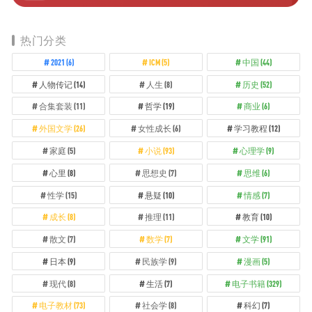
热门分类
2021
(6)
ICM
(5)
中国
(44)
人物传记
(14)
人生
(8)
历史
(52)
合集套装
(11)
哲学
(19)
商业
(6)
外国文学
(26)
女性成长
(6)
学习教程
(12)
家庭
(5)
小说
(93)
心理学
(9)
心里
(8)
思想史
(7)
思维
(6)
性学
(15)
悬疑
(10)
情感
(7)
成长
(8)
推理
(11)
教育
(10)
散文
(7)
数学
(7)
文学
(91)
日本
(9)
民族学
(9)
漫画
(5)
现代
(8)
生活
(7)
电子书籍
(329)
电子教材
(73)
社会学
(8)
科幻
(7)