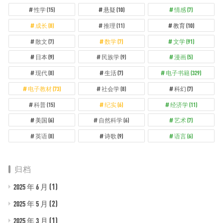
性学
(15)
悬疑
(10)
情感
(7)
成长
(8)
推理
(11)
教育
(10)
散文
(7)
数学
(7)
文学
(91)
日本
(9)
民族学
(9)
漫画
(5)
现代
(8)
生活
(7)
电子书籍
(329)
电子教材
(73)
社会学
(8)
科幻
(7)
科普
(15)
纪实
(6)
经济学
(11)
美国
(6)
自然科学
(6)
艺术
(7)
英语
(8)
诗歌
(9)
语言
(6)
归档
(1)
2025 年 6 月
(2)
2025 年 5 月
(1)
2025 年 3 月