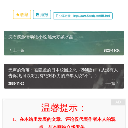
收藏
海报
分享链接：https://www.93study.tech/155.html
沈石溪激情动物小说 黑天鹅紫水晶
上一篇
2020-11-24
无声的角落：被隐匿的日本校园之恶（2020版）（从没有人
告诉我,可以对拥有绝对权力的成年人说“不”。）
2020-11-24
下一篇
温馨提示：
1、在本站里发表的文章、评论仅代表作者本人的观
点，与本网站立场无关。