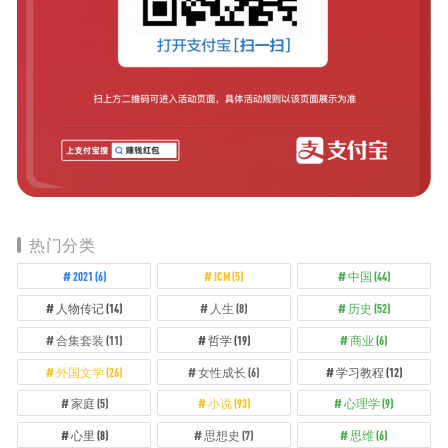
热门分类
2021
(6)
ICM
(5)
中国
(44)
人物传记
(14)
人生
(8)
历史
(52)
合集套装
(11)
哲学
(19)
商业
(6)
外国文学
(26)
女性成长
(6)
学习教程
(12)
家庭
(5)
小说
(93)
心理学
(9)
心里
(8)
思想史
(7)
思维
(6)