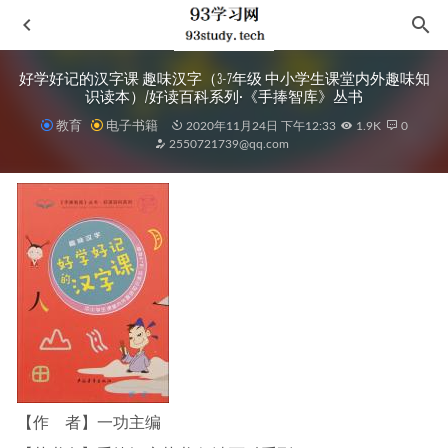
好学好记的汉字课 趣味汉字（3-7年级 中小学生课堂内外趣味知
识读本）/好读百科系列·《手捧智库》丛书
教育
电子书籍
2020年11月24日 下午12:33
1.9K
0
2550721739@qq.com
如水魑沉没之物
2021-08-18
大明王朝的七张面孔
2023-03-11
牛津通识读本(Oxford Very Short Introductions) 652本 全英文原版
2022-07-15
身体密码
2025-03-31
Python机器学习原理与算法实现
2024-10-18
【作 者】一功主编